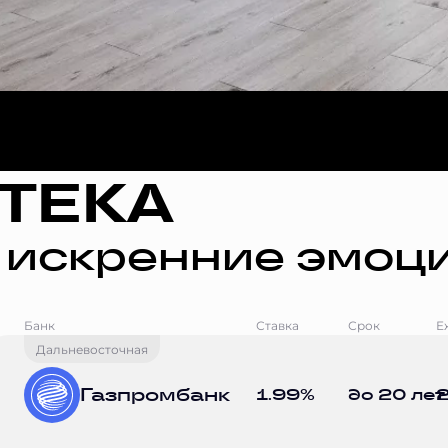
ТЕКА
 искренние эмоци
Банк
Ставка
Срок
Е
Дальневосточная
Газпромбанк
1.99%
до 20 лет
2