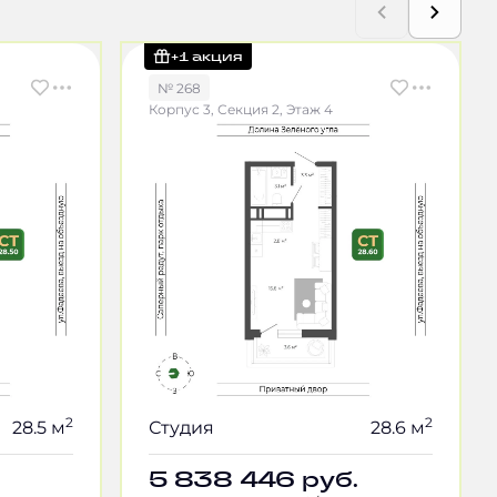
+1 акция
№ 268
Корпус 3, Секция 2, Этаж 4
2
2
28.5 м
Студия
28.6 м
.
5 838 446
руб.