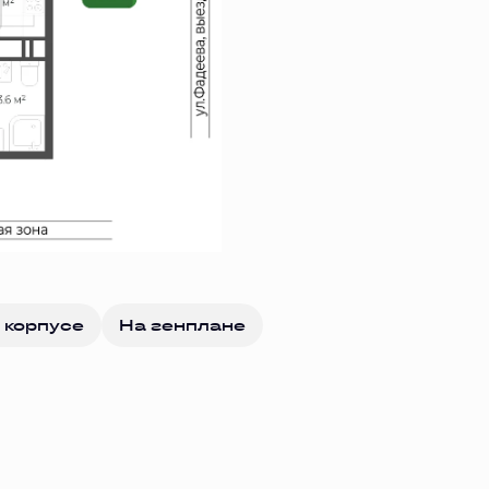
 корпусе
На генплане