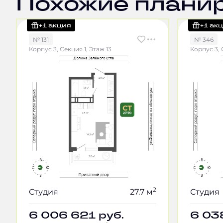
Похожие плани
+1 акция
+1 ак
№ 131
№ 346
Корпус 3, Секция 1, Этаж 13
Корпус 3, 
2
Студия
27.7 м
Студия
6 006 621
руб.
6 03