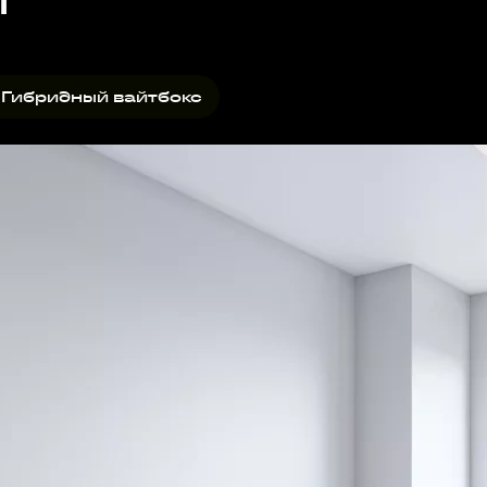
вайтбокс дополнительно
 Гибридный вайтбокс