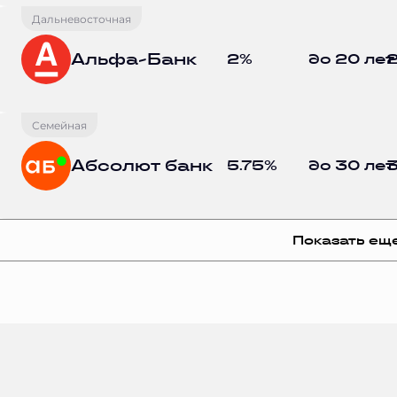
Дальневосточная
Альфа-Банк
2%
до 20 лет
2
Семейная
Абсолют банк
5.75%
до 30 лет
3
Показать ещ