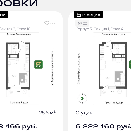
ровки
ция
+1 акция
№ 22
Секция 2, Этаж 10
Корпус 3, Секция 1, Этаж 4
2
28.6 м
Студия
8 466
руб.
6 222 160
руб