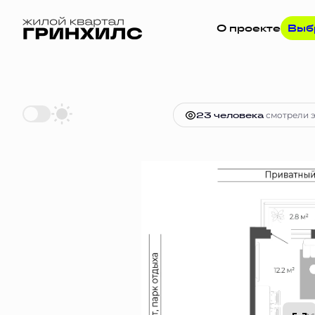
О проекте
Выб
2
Студия
26 м
5 895 486 руб.
Ипот
23 человекa
смотрели э