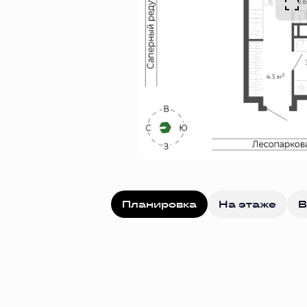
Планировка
На этаже
В