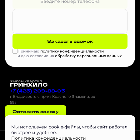
Заказать звонок
Принимаю
политику конфиденциальности
и даю согласие на
обработку персональных данных
+7 (423) 209-88-05
г Владивосток, пр-кт Красного Знамени, зд
59а
Оставить заявку
Мы используем cookie-файлы, чтобы сайт работал
быстрее и удобнее.
Проектная декларация на наш.дом.рф
Скачать буклет
Агентам
Политика конфиденциальности
Скачать Инструкцию по эксплуатации