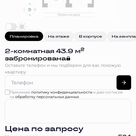
Планировка
На этаже
В корпусе
На генпл
2
2-комнатная 43.9 м
забронирована
Оставьте телефон и мы подберем для вас похожую
квартиру
Принимаю
политику конфиденциальности
и даю согласие
на
обработку персональных данных
Цена по запросу