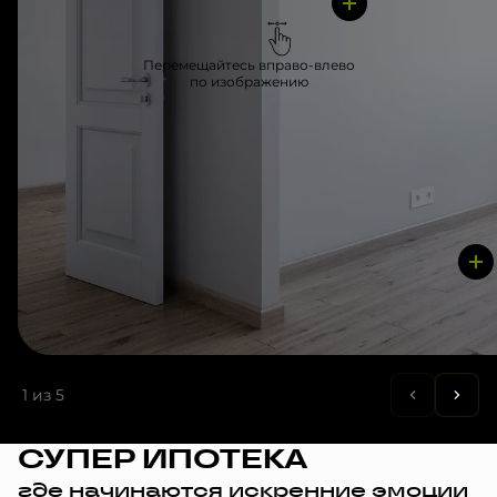
Перемещайтесь вправо-влево
по изображению
1
из 5
СУПЕР ИПОТЕКА
где начинаются искренние эмоции