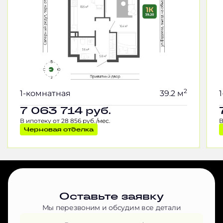
2
1-комнатная
39.2 м
7 063 714
руб.
В ипотеку от 28 856 руб./мес.
В
Черновая отделка
Оставьте заявку
Мы перезвоним и обсудим все детали