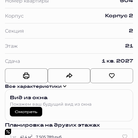
504
Номер квартиры
Корпус 2
Корпус
2
Секция
21
Этаж
1 кв. 2027
Сдача
Все характеристики
Вид из окна
Покажем ваш будущий вид из окна
Смотреть
Планировка на других этажах
2
1 эт.
41.4 м
7 505 789 руб.