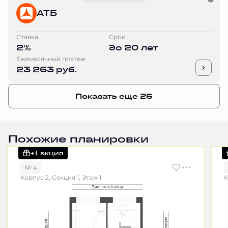
АТБ
Ставка
Срок
2%
до 20 лет
Ежемесячный платеж
23 263 руб.
Показать еще 26
Похожие планировки
+1 акция
№ 4
Корпус 2, Секция 1, Этаж 1
К