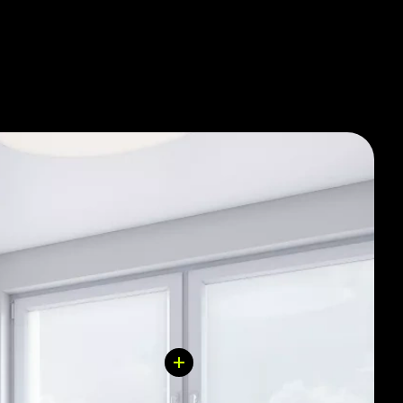
ломостойкая входная дверь. А с Гибридный
 полностью выполнена отделка санузла.