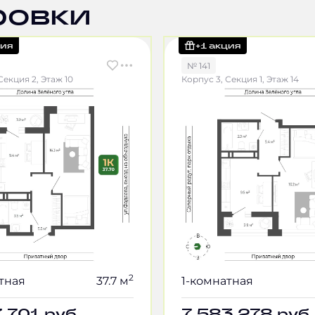
ровки
ция
+1 акция
№ 141
Секция 2, Этаж 10
Корпус 3, Секция 1, Этаж 14
2
тная
37.7 м
1-комнатная
7 701
руб.
7 583 278
руб.