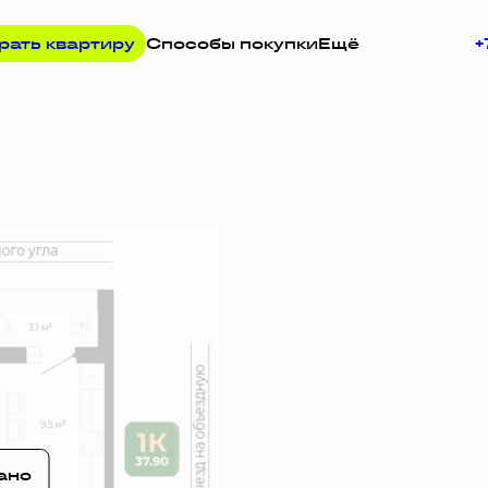
рать квартиру
Способы покупки
Ещё
+
просу
ано