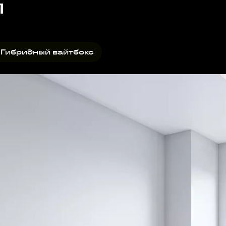
и
квартире установлена вз
вайтбокс дополнительно
 Гибридный вайтбокс