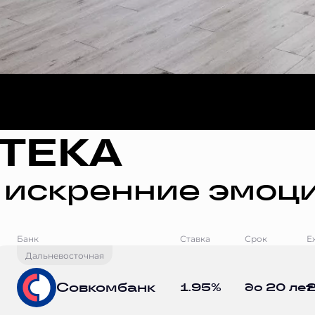
ТЕКА
 искренние эмоци
Банк
Ставка
Срок
Е
Дальневосточная
Совкомбанк
1.95%
до 20 лет
2