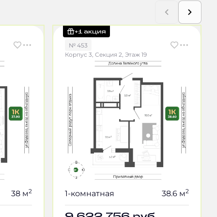
+1 акция
№ 453
Корпус 3, Секция 2, Этаж 19
2
2
38 м
1-комнатная
38.6 м
9 622 756
руб.