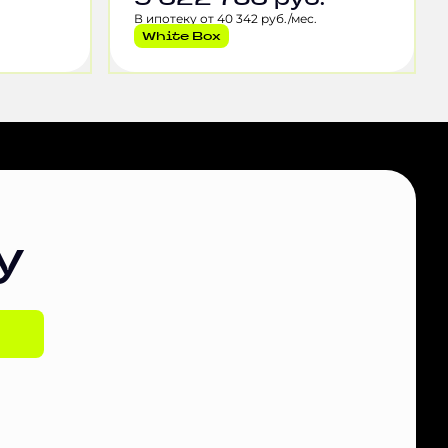
В ипотеку от 40 342 руб./мес.
White Box
у