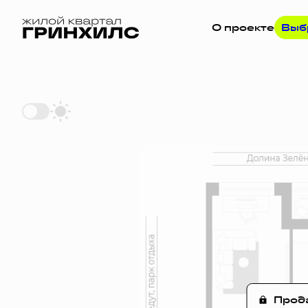
О проекте
Выб
2
1-комнатная
37.9 м
Цена по за
Прод