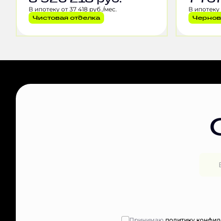
В ипотеку от 37 418 руб./мес.
В ипотеку 
Чистовая отделка
Чернов
Принимаю
политику конфид