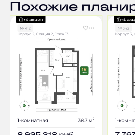
Похожие плани
+1 акция
+1 ак
№ 412
№ 342
Корпус 2, Секция 2, Этаж 13
Корпус 3, 
2
1-комнатная
38.7 м
1-комна
8 925 218
руб.
7 76