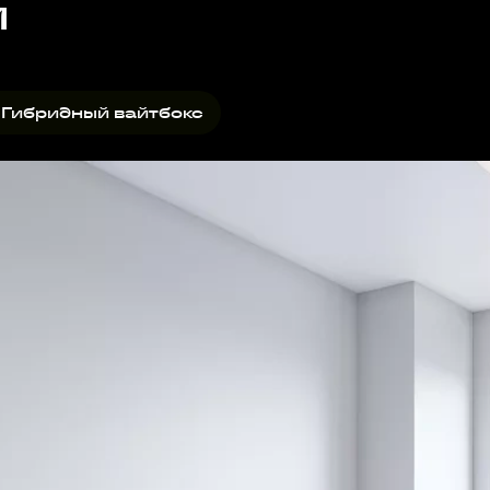
и
квартире установлена вз
вайтбокс дополнительно
 Гибридный вайтбокс