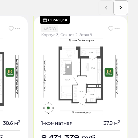
+1 акция
№ 328
Корпус 3, Секция 2, Этаж 9
2
2
38.6 м
1-комнатная
37.9 м
б.
8 471 379
руб.