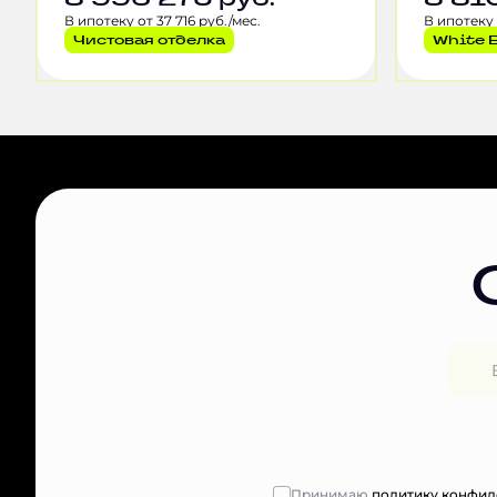
В ипотеку от 37 716 руб./мес.
В ипотеку 
Чистовая отделка
White 
Принимаю
политику конфид