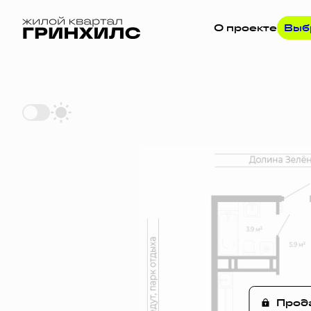
О проекте
Выб
2
1-комнатная
38.6 м
Цена по з
Прод