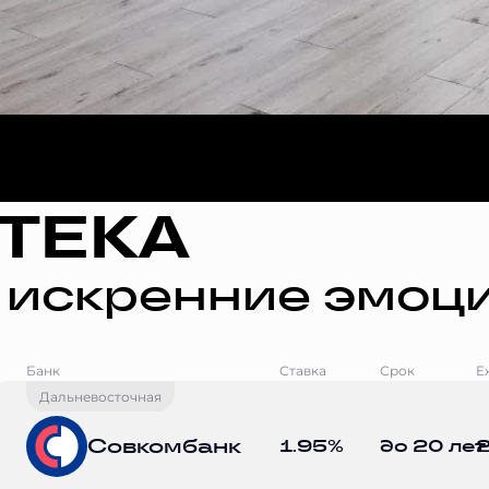
ТЕКА
 искренние эмоци
Банк
Ставка
Срок
Е
Дальневосточная
Совкомбанк
1.95%
до 20 лет
2