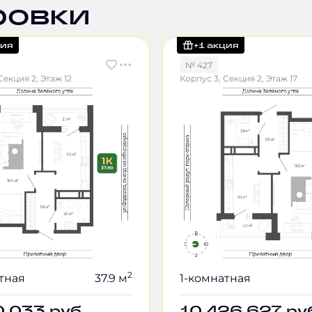
ровки
ция
+1 акция
№ 427
Секция 2, Этаж 12
Корпус 3, Секция 2, Этаж 17
2
тная
37.9 м
1-комнатная
0 033
руб.
10 426 627
ру