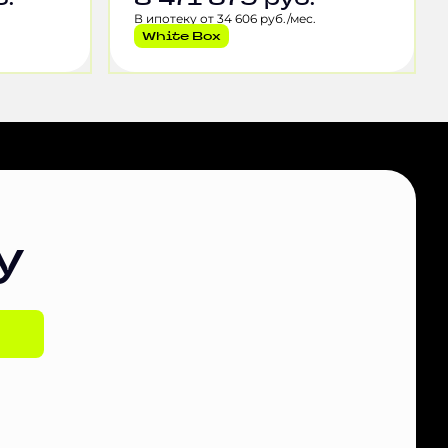
В ипотеку от 34 606 руб./мес.
White Box
у