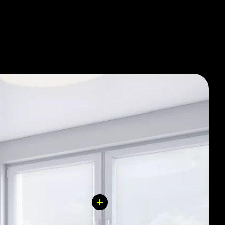
ломостойкая входная дверь. А с Гибридный
 полностью выполнена отделка санузла.