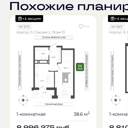
Похожие плани
+1 акция
+1 ак
№ 375
№ 367
Корпус 3, Секция 2, Этаж 13
Корпус 3, 
2
1-комнатная
38.6 м
1-комна
8 996 275
руб.
8 81