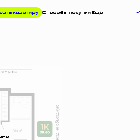
рать квартиру
Способы покупки
Ещё
+
апросу
ано