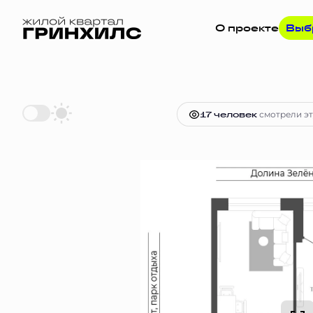
О проекте
Выб
2
2-комнатная
44.1 м
8 053 480 
17 человек
смотрели эт