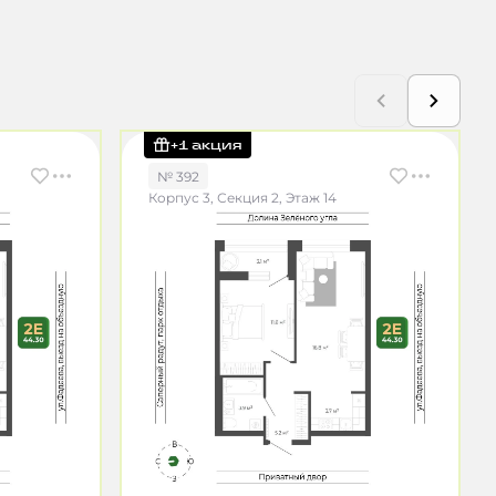
+1 акция
№ 392
Корпус 3, Секция 2, Этаж 14