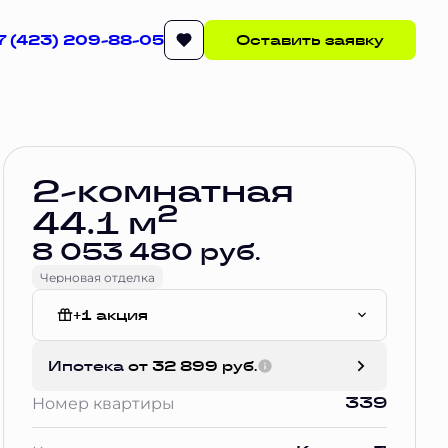
7 (423) 209-88-05
Оставить заявку
Забронировать
2-комнатная
2
44.1 м
8 053 480 руб.
Черновая отделка
+1 акция
Без отделки
Ипотека
от 32 899 руб.
339
Номер квартиры