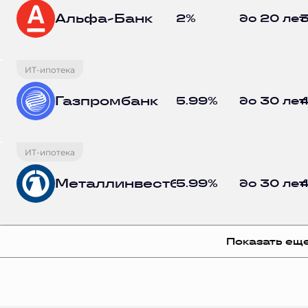
Альфа-Банк
2%
до 20 лет
3
ИТ-ипотека
Газпромбанк
5.99%
до 30 лет
4
ИТ-ипотека
Металлинвестбанк
5.99%
до 30 лет
4
Показать ещ