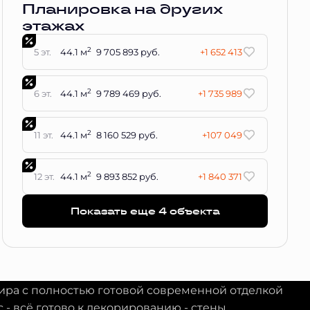
Планировка на других
этажах
2
5 эт.
44.1 м
9 705 893 руб.
+1 652 413
2
6 эт.
44.1 м
9 789 469 руб.
+1 735 989
2
11 эт.
44.1 м
8 160 529 руб.
+107 049
2
12 эт.
44.1 м
9 893 852 руб.
+1 840 371
Показать еще 4 объектa
тира с полностью готовой современной отделкой
с - всё готово к декорированию - стены