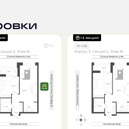
ровки
ция
+1 акция
№ 418
Секция 2, Этаж 16
Корпус 3, Секция 2, Этаж 16