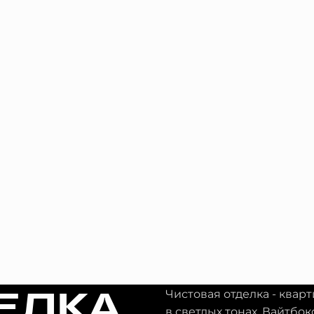
ЕЛКА
Чистовая отделка - квар
в светлых тонах. Вайтбок