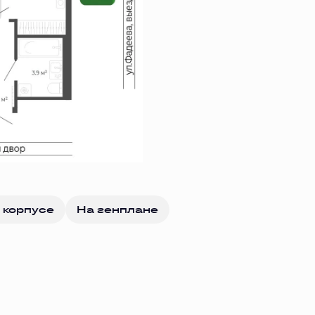
 корпусе
На генплане