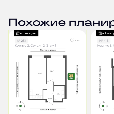
Похожие плани
+1 акция
+1 ак
№ 251
№ 416
Корпус 2, Секция 2, Этаж 1
Корпус 3, 