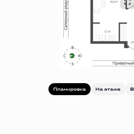
Планировка
На этаже
В