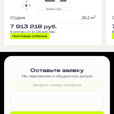
2
Студия
26.2 м
7 913 218
руб.
В ипотеку от 32 326 руб./мес.
В
Чистовая отделка
Оставьте заявку
Мы перезвоним и обсудим все детали