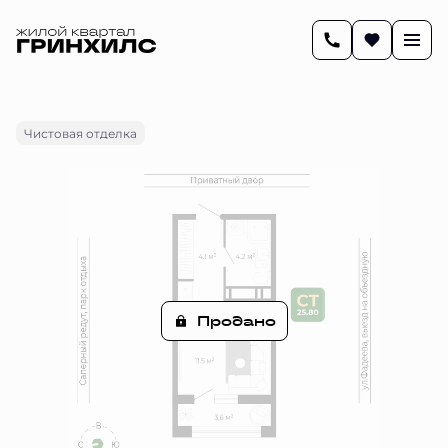
2
25.8 м
Студия
Цена по запросу
Чистовая отделка
Продано