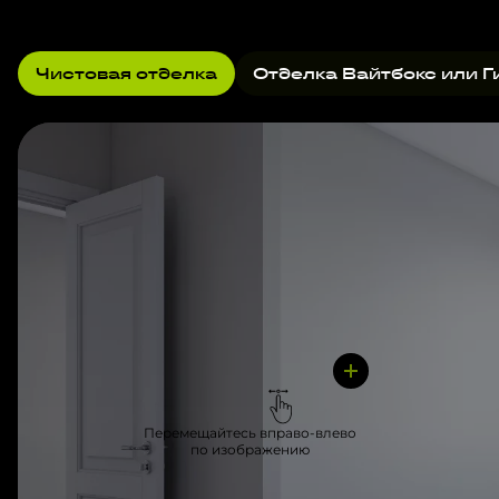
Чистовая отделка
Отделка Вайтбокс или Г
Перемещайтесь вправо-влево
по изображению