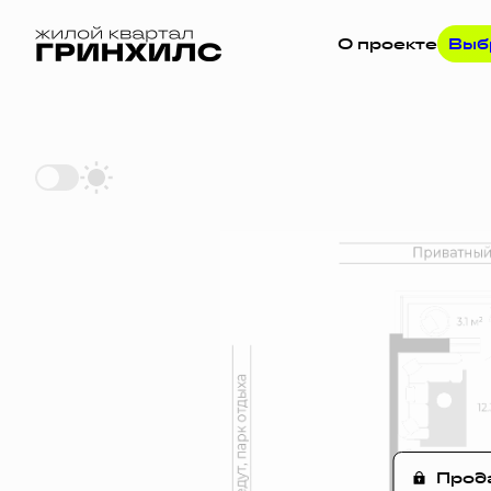
О проекте
Выб
2
Студия
26.3 м
Цена по запрос
Прод