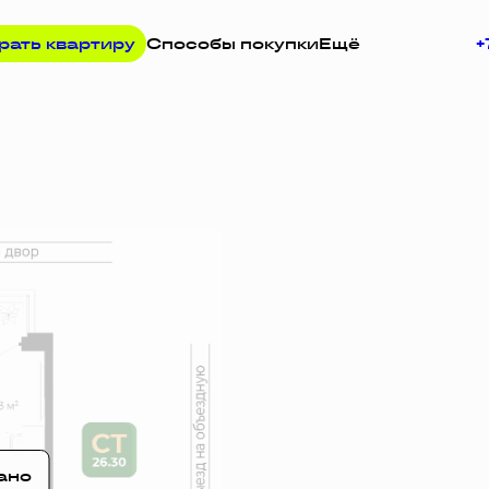
рать квартиру
Способы покупки
Ещё
+
у
ано