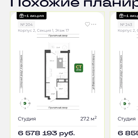
Похожие плани
+1 акция
+1 ак
№ 204
№ 243
Корпус 2, Секция 1, Этаж 17
Корпус 2, 
2
Студия
27.2 м
Студия
6 578 193
руб.
6 85