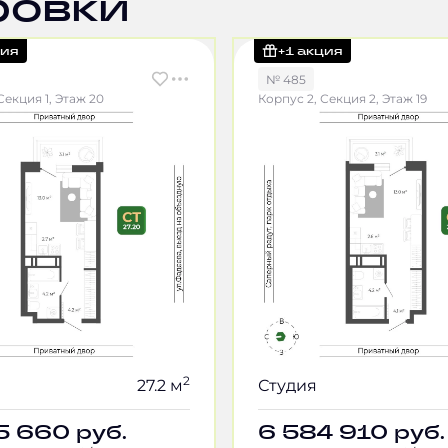
ровки
ция
+1 акция
№ 485
Секция 1, Этаж 20
Корпус 2, Секция 2, Этаж 19
2
27.2 м
Студия
5 660
руб.
6 584 910
руб.