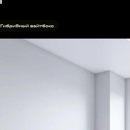
вайтбокс дополнительно
 Гибридный вайтбокс