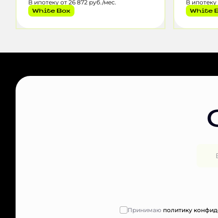
В ипотеку от 26 872 руб./мес.
В ипотеку 
White Box
White 
Принимаю
политику конфид