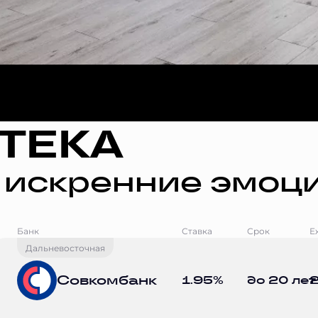
ТЕКА
 искренние эмоци
Банк
Ставка
Срок
Е
Дальневосточная
Совкомбанк
1.95%
до 20 лет
2