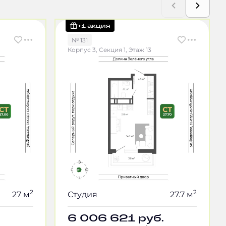
+1 акция
№ 131
Корпус 3, Секция 1, Этаж 13
2
2
27 м
Студия
27.7 м
6 006 621
руб.