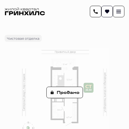
2
26.3 м
Студия
Цена по запросу
Чистовая отделка
Продано