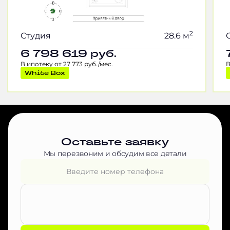
2
Студия
28.6 м
6 798 619
руб.
В ипотеку от 27 773 руб./мес.
В
White Box
Оставьте заявку
Мы перезвоним и обсудим все детали