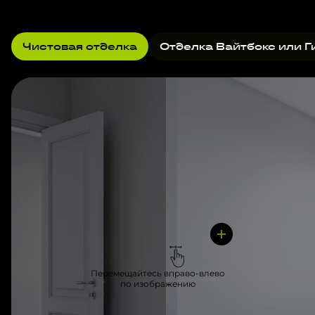
Чистовая отделка
Отделка Вайтбокс или Г
Перемещайтесь вправо-влево
по изображению