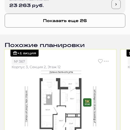
23 263 руб.
Показать еще 26
Похожие планировки
+1 акция
№ 367
Корпус 3, Секция 2, Этаж 12
К