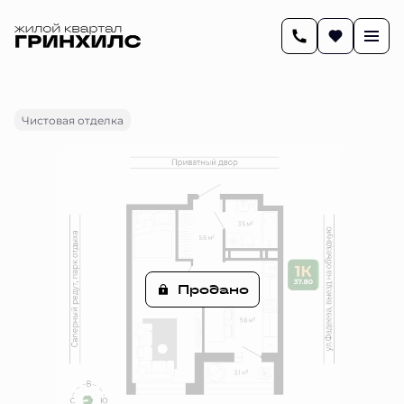
2
37.8 м
1-комнатная
Цена по запросу
Чистовая отделка
Продано