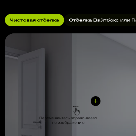
Чистовая отделка
Отделка Вайтбокс или Г
Перемещайтесь вправо-влево
по изображению