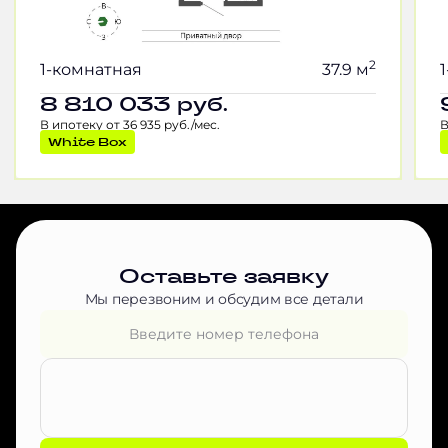
2
1-комнатная
37.9 м
8 810 033
руб.
В ипотеку от 36 935 руб./мес.
В
White Box
Оставьте заявку
Мы перезвоним и обсудим все детали