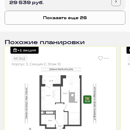
29 539 руб.
Показать еще 26
Похожие планировки
+1 акция
№ 342
Корпус 3, Секция 2, Этаж 10
К