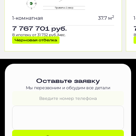
2
1-комнатная
37.7 м
7 767 701
руб.
В ипотеку от 31 732 руб./мес.
В
Черновая отделка
Оставьте заявку
Мы перезвоним и обсудим все детали