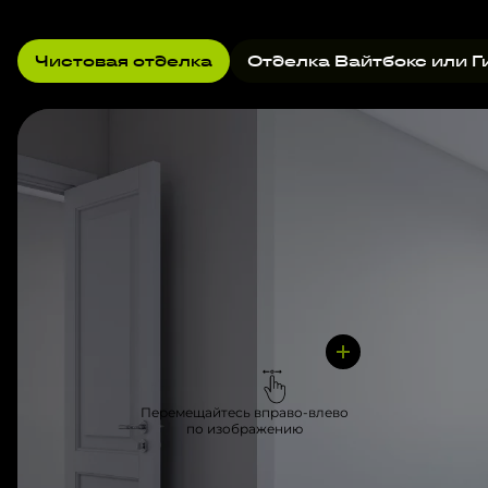
Чистовая отделка
Отделка Вайтбокс или Г
Перемещайтесь вправо-влево
по изображению