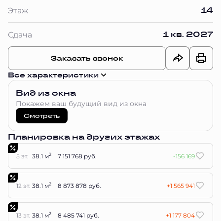
14
Этаж
1 кв. 2027
Сдача
Заказать звонок
Все характеристики
Вид из окна
Покажем ваш будущий вид из окна
Смотреть
Планировка на других этажах
2
5 эт.
38.1 м
7 151 768 руб.
-156 169
2
12 эт.
38.1 м
8 873 878 руб.
+1 565 941
2
13 эт.
38.1 м
8 485 741 руб.
+1 177 804