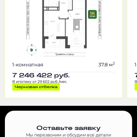
2
1-комнатная
37.8 м
7 246 422
руб.
В ипотеку от 29 602 руб./мес.
В
Черновая отделка
Оставьте заявку
Мы перезвоним и обсудим все детали