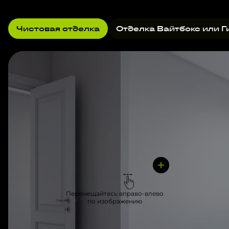
Чистовая отделка
Отделка Вайтбокс или Г
Перемещайтесь вправо-влево
по изображению