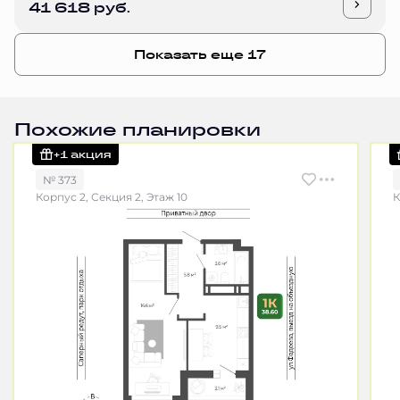
41 618 руб.
Показать еще 17
Похожие планировки
+1 акция
№ 373
Корпус 2, Секция 2, Этаж 10
К