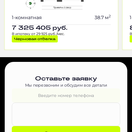
2
1-комнатная
38.7 м
7 325 405
руб.
В ипотеку от 29 925 руб./мес.
В
Черновая отделка
Оставьте заявку
Мы перезвоним и обсудим все детали