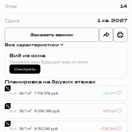
14
Этаж
1 кв. 2027
Сдача
Заказать звонок
Все характеристики
Вид из окна
Покажем ваш будущий вид из окна
Смотреть
Планировка на других этажах
2
4 эт.
38.7 м
7 178 978 руб.
-239 977
2
8 эт.
38.7 м
8 090 386 руб.
+671 431
2
9 эт.
38.7 м
8 155 295 руб.
+736 340