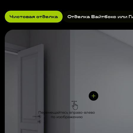
Чистовая отделка
Отделка Вайтбокс или Г
Перемещайтесь вправо-влево
по изображению