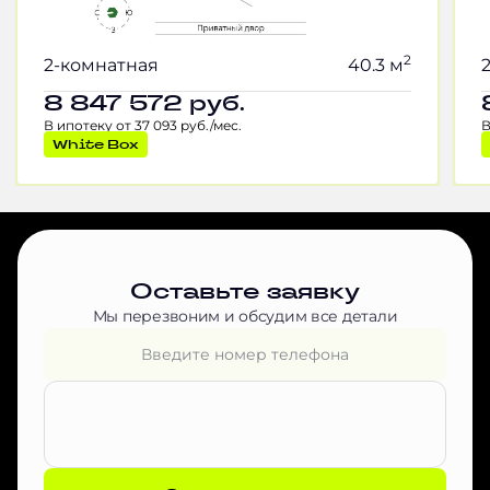
2
2-комнатная
40.3 м
8 847 572
руб.
В ипотеку от 37 093 руб./мес.
В
White Box
Оставьте заявку
Мы перезвоним и обсудим все детали