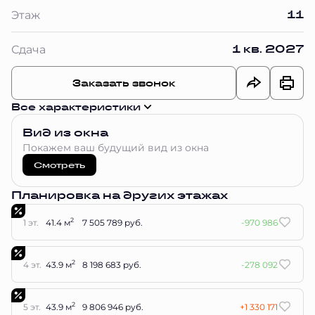
11
Этаж
1 кв. 2027
Сдача
Заказать звонок
Все характеристики
Вид из окна
Покажем ваш будущий вид из окна
Смотреть
Планировка на других этажах
2
1 эт.
41.4 м
7 505 789 руб.
-970 986
2
4 эт.
43.9 м
8 198 683 руб.
-278 092
2
5 эт.
43.9 м
9 806 946 руб.
+1 330 171