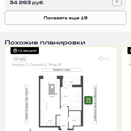
34 263 руб.
Показать еще 19
Похожие планировки
+1 акция
№ 482
Корпус 2, Секция 2, Этаж 19
К