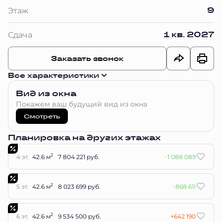
9
Этаж
1 кв. 2027
Сдача
Заказать звонок
Все характеристики
Вид из окна
Покажем ваш будущий вид из окна
Смотреть
Планировка на других этажах
2
4 эт.
42.6 м
7 804 221 руб.
-1 088 089
2
5 эт.
42.6 м
8 023 699 руб.
-868 611
2
6 эт.
42.6 м
9 534 500 руб.
+642 190