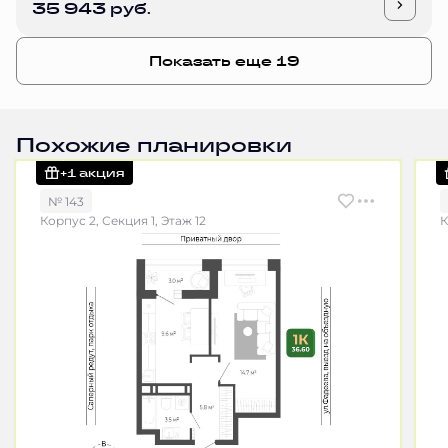
35 943 руб.
Показать еще 19
Похожие планировки
+1 акция
№ 143
Корпус 2, Секция 1, Этаж 12
К