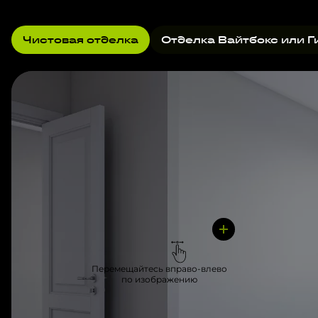
Чистовая отделка
Отделка Вайтбокс или Г
Перемещайтесь вправо-влево
по изображению