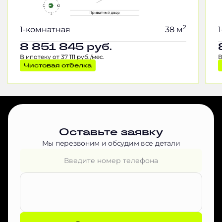
2
1-комнатная
38 м
8 851 845
руб.
В ипотеку от 37 111 руб./мес.
В
Чистовая отделка
Оставьте заявку
Мы перезвоним и обсудим все детали