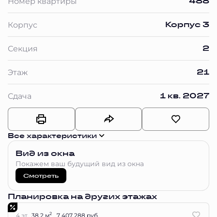
488
Номер квартиры
Корпус 3
Корпус
2
Секция
21
Этаж
1 кв. 2027
Сдача
Все характеристики
Вид из окна
Покажем ваш будущий вид из окна
Смотреть
Планировка на других этажах
2
4 эт.
38.2 м
7 407 288 руб.