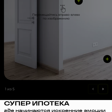
Перемещайтесь вправо-влево
по изображению
1
из 5
СУПЕР ИПОТЕКА
где начинаются искренние эмоции