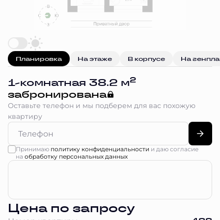
Планировка
На этаже
В корпусе
На генпл
2
1-комнатная 38.2 м
забронирована
Оставьте телефон и мы подберем для вас похожую
квартиру
Принимаю
политику конфиденциальности
и даю согласие
на
обработку персональных данных
Цена по запросу