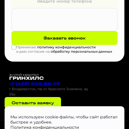
Заказать звонок
Принимаю
политику конфиденциальности
и даю согласие на
обработку персональных данных
+7 (423) 209-88-05
г Владивосток, пр-кт Красного Знамени, зд
59а
Оставить заявку
Мы используем cookie-файлы, чтобы сайт работал
быстрее и удобнее.
Проектная декларация на наш.дом.рф
Скачать буклет
Агентам
Политика конфиденциальности
Скачать Инструкцию по эксплуатации