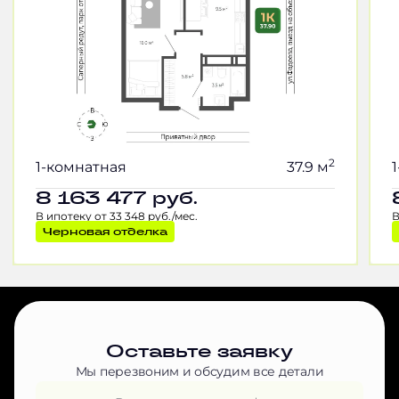
2
1-комнатная
37.9 м
8 163 477
руб.
В ипотеку от 33 348 руб./мес.
В
Черновая отделка
Оставьте заявку
Мы перезвоним и обсудим все детали