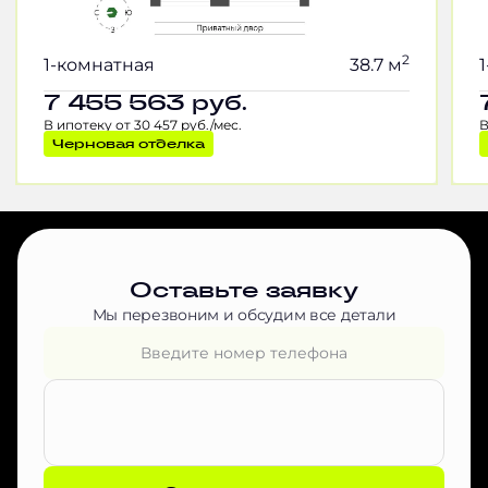
2
1-комнатная
38.7 м
7 455 563
руб.
В ипотеку от 30 457 руб./мес.
В
Черновая отделка
Оставьте заявку
Мы перезвоним и обсудим все детали