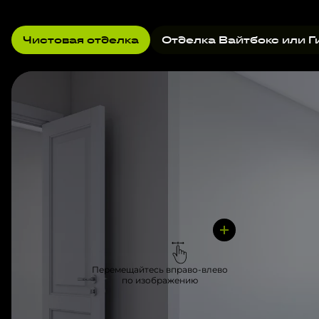
Чистовая отделка
Отделка Вайтбокс или Г
Перемещайтесь вправо-влево
по изображению