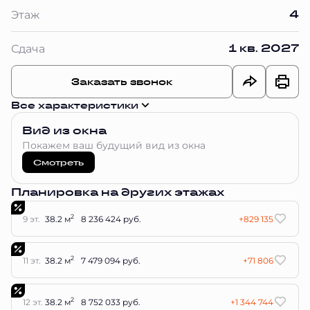
4
Этаж
1 кв. 2027
Сдача
Заказать звонок
Все характеристики
Вид из окна
Покажем ваш будущий вид из окна
Смотреть
Планировка на других этажах
2
9 эт.
38.2 м
8 236 424 руб.
+829 135
2
11 эт.
38.2 м
7 479 094 руб.
+71 806
2
12 эт.
38.2 м
8 752 033 руб.
+1 344 744