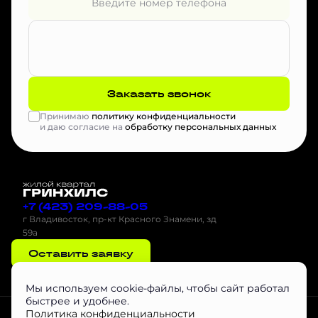
Заказать звонок
Принимаю
политику конфиденциальности
и даю согласие на
обработку персональных данных
+7 (423) 209-88-05
г Владивосток, пр-кт Красного Знамени, зд
59а
Оставить заявку
Мы используем cookie-файлы, чтобы сайт работал
быстрее и удобнее.
Проектная декларация на наш.дом.рф
Скачать буклет
Агентам
Политика конфиденциальности
Скачать Инструкцию по эксплуатации