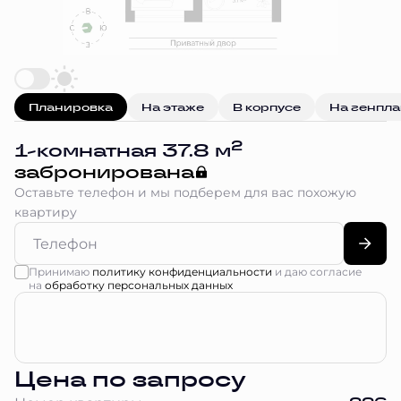
Планировка
На этаже
В корпусе
На генпл
2
1-комнатная 37.8 м
забронирована
Оставьте телефон и мы подберем для вас похожую
квартиру
Принимаю
политику конфиденциальности
и даю согласие
на
обработку персональных данных
Цена по запросу