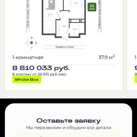
2
1-комнатная
37.9 м
8 810 033
руб.
В ипотеку от 36 935 руб./мес.
В
White Box
Оставьте заявку
Мы перезвоним и обсудим все детали