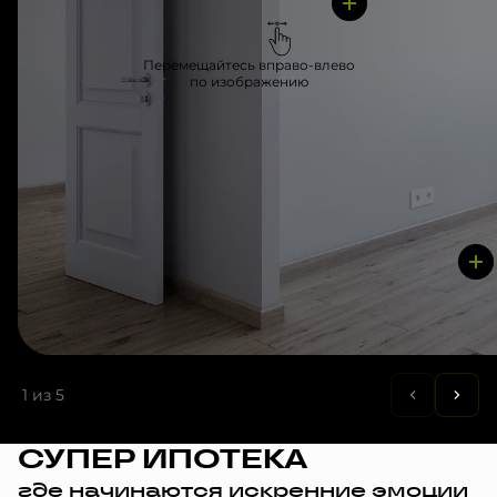
Перемещайтесь вправо-влево
по изображению
1
из 5
СУПЕР ИПОТЕКА
где начинаются искренние эмоции