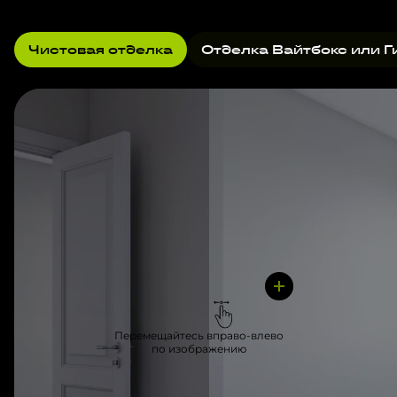
Чистовая отделка
Отделка Вайтбокс или Г
Перемещайтесь вправо-влево
по изображению