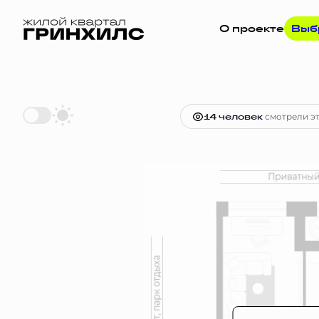
О проекте
Выб
2
1-комнатная
38.1 м
Цена по з
14 человек
смотрели эт