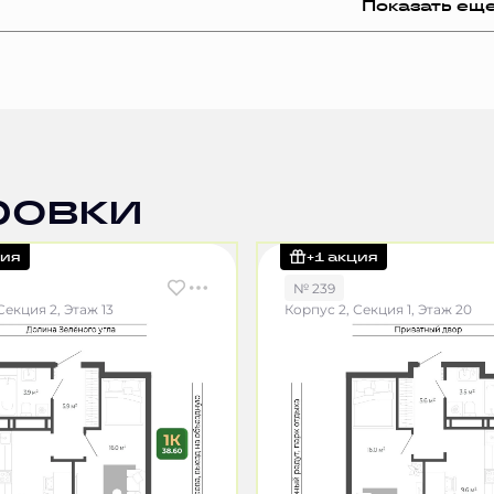
Показать ещ
ровки
ция
+1 акция
№ 239
Секция 2, Этаж 13
Корпус 2, Секция 1, Этаж 20