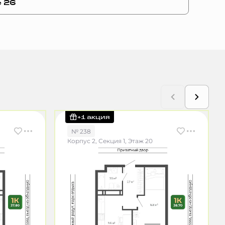
е 26
+1 акция
№ 238
Корпус 2, Секция 1, Этаж 20