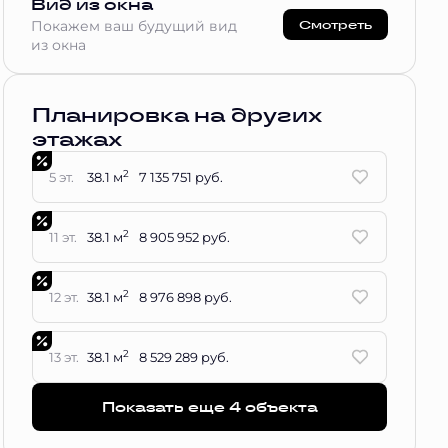
Вид из окна
Смотреть
Покажем ваш будущий вид
из окна
Планировка на других
этажах
2
5 эт.
38.1 м
7 135 751 руб.
2
11 эт.
38.1 м
8 905 952 руб.
2
12 эт.
38.1 м
8 976 898 руб.
2
13 эт.
38.1 м
8 529 289 руб.
Показать еще 4 объектa