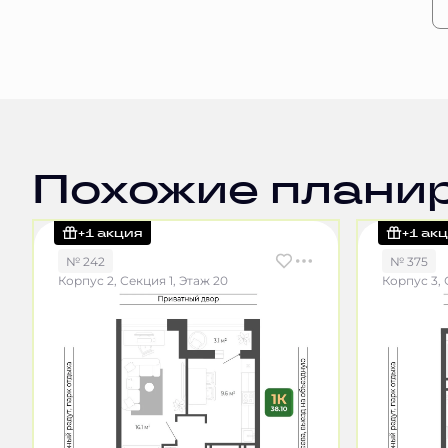
Похожие плани
+1 акция
+1 ак
№ 242
№ 375
Корпус 2, Секция 1, Этаж 20
Корпус 3, 