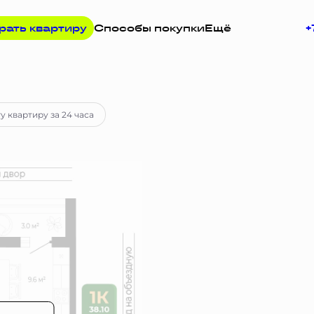
рать квартиру
Способы покупки
Ещё
+
апросу
у квартиру за 24 часа