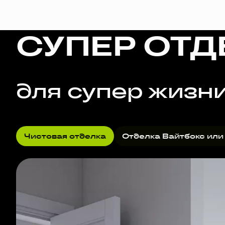
СУПЕР ОТД
для супер жизн
Чистовая отделка
Отделка Вайтбокс или