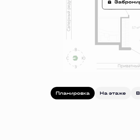
Заброни
Планировка
На этаже
В