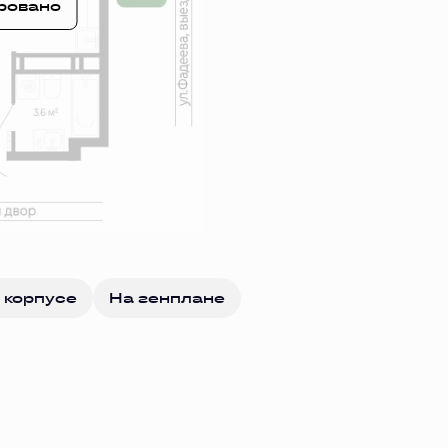
ровано
 корпусе
На генплане