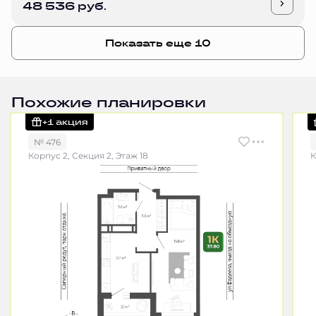
48 536 руб.
Показать еще 10
Похожие планировки
+1 акция
№ 476
Корпус 2, Секция 2, Этаж 18
К