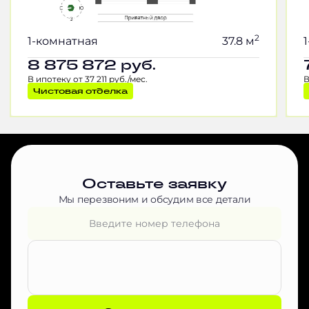
2
1-комнатная
37.8 м
8 875 872
руб.
В ипотеку от 37 211 руб./мес.
В
Чистовая отделка
Оставьте заявку
Мы перезвоним и обсудим все детали