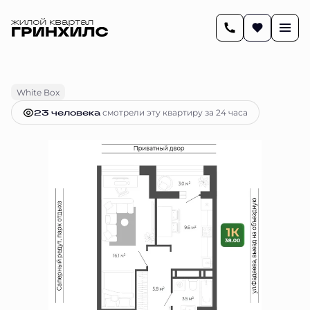
2
38.1 м
1-комнатная
8 485 741 руб.
Ипотека
от 34 665 руб.
White Box
23 человекa
смотрели эту квартиру за 24 часа