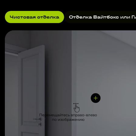
Чистовая отделка
Отделка Вайтбокс или Г
Перемещайтесь вправо-влево
по изображению