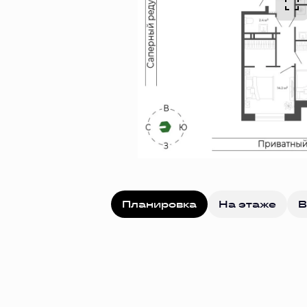
Планировка
На этаже
В