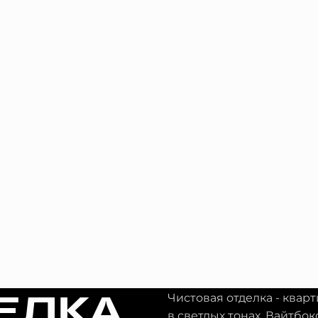
ЕЛКА
Чистовая отделка - квар
в светлых тонах. Вайтбок