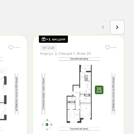
+1 акция
№ 248
Корпус 2, Секция 1, Этаж 20