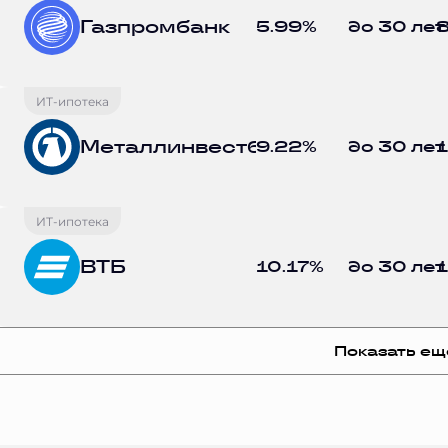
Газпромбанк
5.99%
до 30 лет
8
ИТ-ипотека
Металлинвестбанк
9.22%
до 30 лет
1
ИТ-ипотека
ВТБ
10.17%
до 30 лет
1
Показать ещ