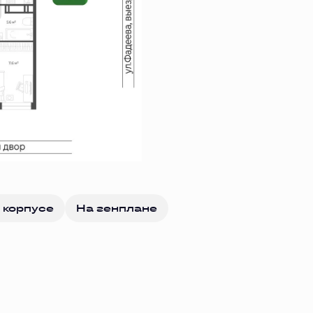
 корпусе
На генплане