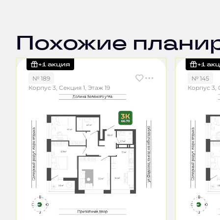
Похожие плани
+1 акция
+1 ак
№ 189
№ 145
Корпус 3, Секция 1, Этаж 19
Корпус 3, 