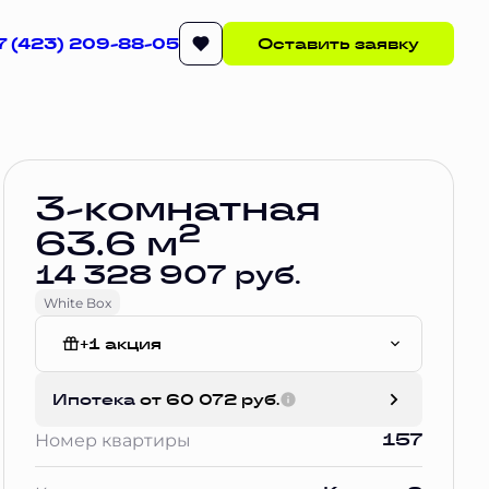
7 (423) 209-88-05
Оставить заявку
Забронировать
3-комнатная
2
63.6 м
14 328 907 руб.
White Box
+1 акция
Отделка Сан.узла
Ипотека
от 60 072 руб.
157
Номер квартиры