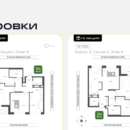
ровки
ция
+1 акция
№ 330
Секция 1, Этаж 15
Корпус 3, Секция 2, Этаж 9