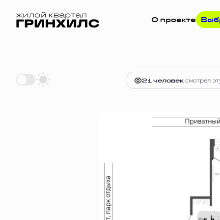
О проекте
Выб
2
3-комнатная
63.6 м
14 328 90
21 человек
смотрел эт