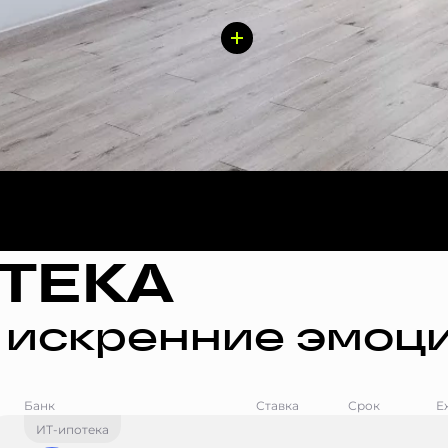
ТЕКА
 искренние эмоци
Банк
Ставка
Срок
Е
ИТ-ипотека