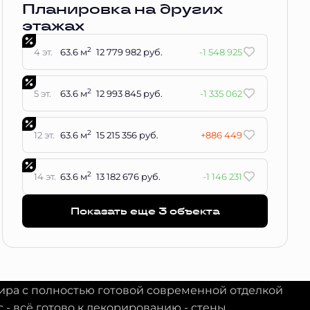
Планировка на других
этажах
2
4 эт.
63.6 м
12 779 982 руб.
-1 548 925
2
5 эт.
63.6 м
12 993 845 руб.
-1 335 062
2
12 эт.
63.6 м
15 215 356 руб.
+886 449
2
14 эт.
63.6 м
13 182 676 руб.
-1 146 231
Показать еще 3 объектa
тира с полностью готовой современной отделкой
с - всё готово к декорированию - стены