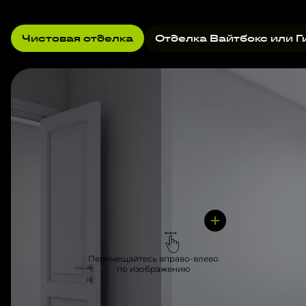
Чистовая отделка
Отделка Вайтбокс или Г
Перемещайтесь вправо-влево
по изображению