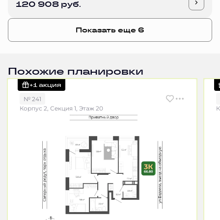
120 908 руб.
Показать еще 6
Похожие планировки
+1 акция
№ 241
Корпус 2, Секция 1, Этаж 20
К