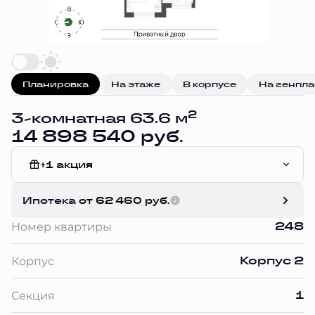
Планировка
На этаже
В корпусе
На генпл
2
3-комнатная 63.6 м
14 898 540 руб.
+1 акция
White Box
Ипотека
от 62 460 руб.
248
Номер квартиры
Корпус 2
Корпус
1
Секция