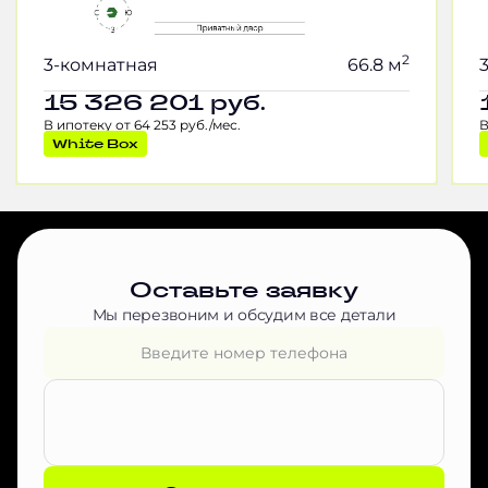
2
3-комнатная
66.8 м
15 326 201
руб.
В ипотеку от 64 253 руб./мес.
В
White Box
Оставьте заявку
Мы перезвоним и обсудим все детали