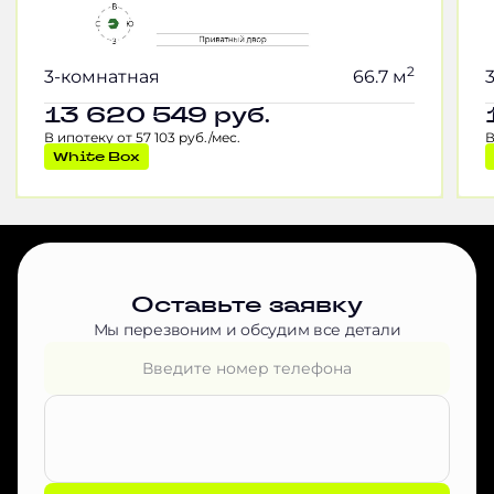
2
3-комнатная
66.7 м
13 620 549
руб.
В ипотеку от 57 103 руб./мес.
В
White Box
Оставьте заявку
Мы перезвоним и обсудим все детали