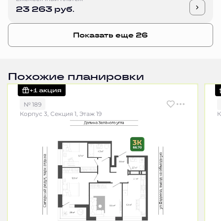
23 263 руб.
Показать еще 26
Похожие планировки
+1 акция
№ 189
Корпус 3, Секция 1, Этаж 19
К