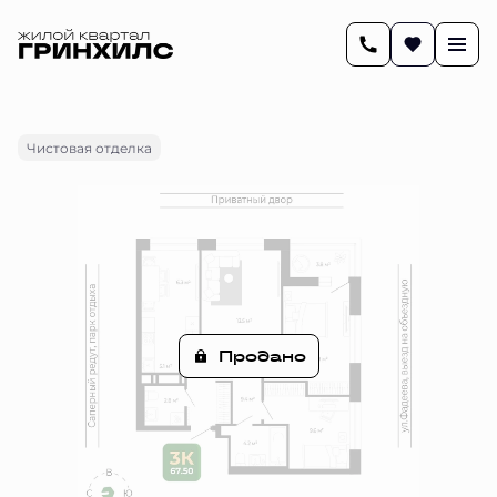
2
67.6 м
3-комнатная
Цена по запросу
Чистовая отделка
Продано