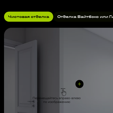
Чистовая отделка
Отделка Вайтбокс или Г
Перемещайтесь вправо-влево
по изображению