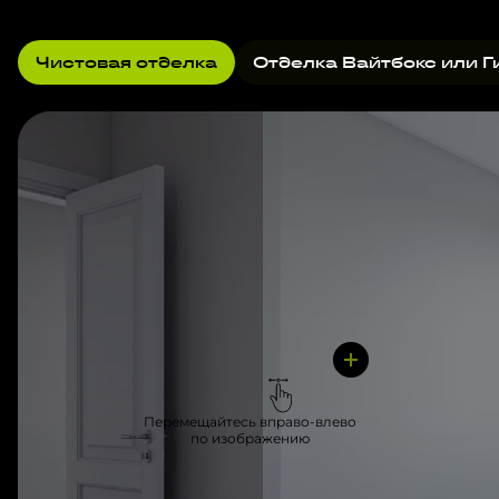
Чистовая отделка
Отделка Вайтбокс или Г
Перемещайтесь вправо-влево
по изображению