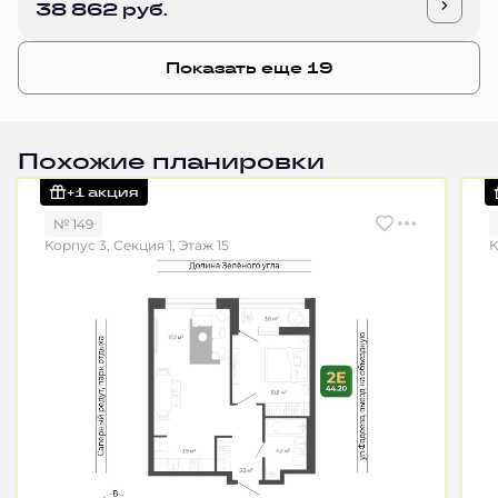
38 862 руб.
Показать еще 19
Похожие планировки
+1 акция
№ 149
Корпус 3, Секция 1, Этаж 15
К