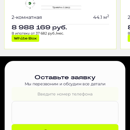
2
2-комнатная
44.1 м
8 988 169
руб.
В ипотеку от 37 682 руб./мес.
В
White Box
Оставьте заявку
Мы перезвоним и обсудим все детали