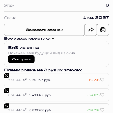
6
Этаж
1 кв. 2027
Сдача
Заказать звонок
Все характеристики
Вид из окна
Покажем ваш будущий вид из окна
Смотреть
Планировка на других этажах
2
7 эт.
44.1 м
9 746 773 руб.
+132 203
2
8 эт.
44.1 м
9 490 496 руб.
-124 073
2
9 эт.
44.1 м
8 839 788 руб.
-774 782