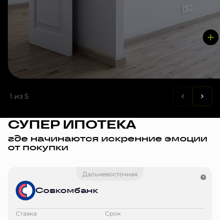
1
из 5
СУПЕР ИПОТЕКА
где начинаются искренние эмоции
от покупки
Дальневосточная
Совкомбанк
Ставка
Срок