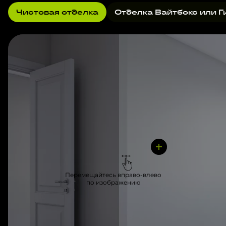
Чистовая отделка
Отделка Вайтбокс или Г
Перемещайтесь вправо-влево
по изображению