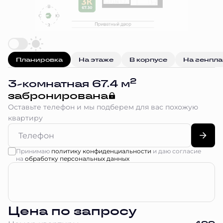
Планировка
На этаже
В корпусе
На генпл
2
3-комнатная 67.4 м
забронирована
Оставьте телефон и мы подберем для вас похожую
квартиру
Принимаю
политику конфиденциальности
и даю согласие
на
обработку персональных данных
Цена по запросу