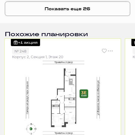
Показать еще 26
Похожие планировки
+1 акция
№ 248
Корпус 2, Секция 1, Этаж 20
К