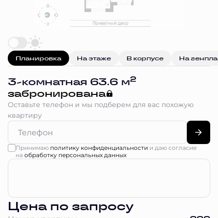
Планировка
На этаже
В корпусе
На генпл
2
3-комнатная 63.6 м
забронирована
Оставьте телефон и мы подберем для вас похожую
квартиру
Принимаю
политику конфиденциальности
и даю согласие
на
обработку персональных данных
Цена по запросу