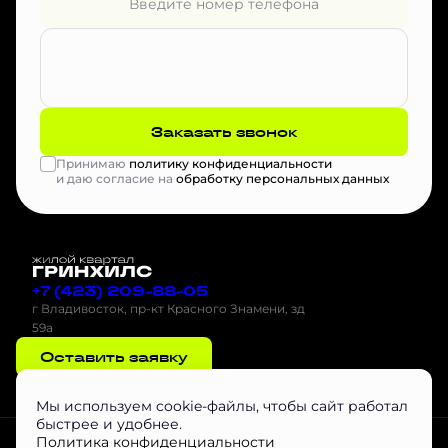
Заказать звонок
Принимаю
политику конфиденциальности
и даю согласие на
обработку персональных данных
+7 (423) 209-88-05
г Владивосток, пр-кт Красного Знамени, зд
59а
Оставить заявку
Мы используем cookie-файлы, чтобы сайт работал
быстрее и удобнее.
Проектная декларация на наш.дом.рф
Скачать буклет
Агентам
Политика конфиденциальности
Скачать Инструкцию по эксплуатации