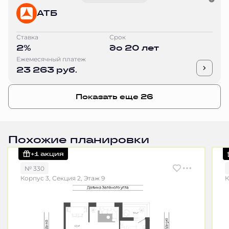
АТБ
Ставка
Срок
2%
до 20 лет
Ежемесячный платеж
23 263 руб.
Показать еще 26
Похожие планировки
+1 акция
№ 330
Корпус 3, Секция 2, Этаж 9
К