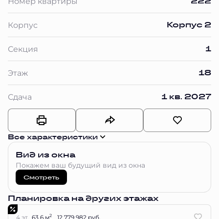
222
Номер квартиры
Корпус 2
Корпус
1
Секция
18
Этаж
1 кв. 2027
Сдача
Все характеристики
Вид из окна
Покажем ваш будущий вид из окна
Смотреть
Планировка на других этажах
2
4 эт.
63.6 м
12 779 982 руб.