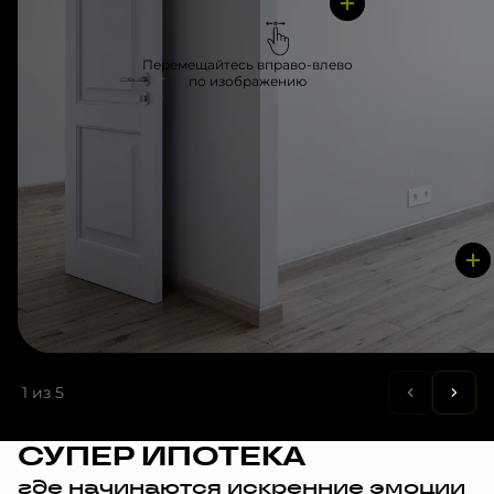
Перемещайтесь вправо-влево
по изображению
1
из 5
СУПЕР ИПОТЕКА
где начинаются искренние эмоции