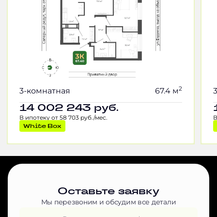
2
3-комнатная
67.4 м
14 002 243
руб.
В ипотеку от 58 703 руб./мес.
В
White Box
Оставьте заявку
Мы перезвоним и обсудим все детали