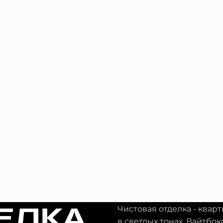
ЕЛКА
Чистовая отделка - квар
в светлых тонах. Вайтбок