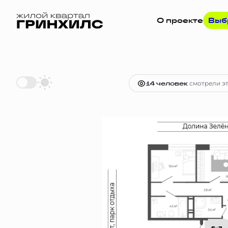
О проекте
Выб
2
4-комнатная
80.5 м
15 309 015
14 человек
смотрели эт