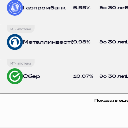
Газпромбанк
5.99%
до 30 лет
8
ИТ-ипотека
Металлинвестбанк
9.98%
до 30 лет
1
ИТ-ипотека
Сбер
10.07%
до 30 лет
1
Показать ещ