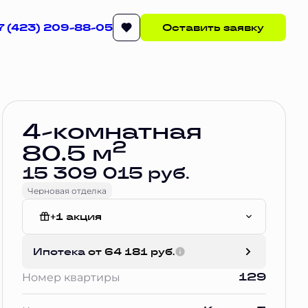
7 (423) 209-88-05
Оставить заявку
Забронировать
4-комнатная
2
80.5 м
15 309 015 руб.
Черновая отделка
+1 акция
Без отделки
Ипотека
от 64 181 руб.
129
Номер квартиры