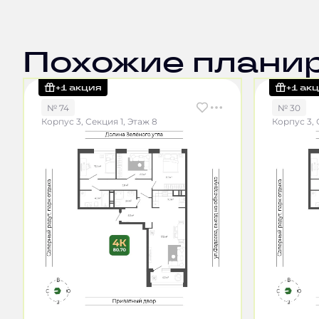
Похожие плани
+1 акция
+1 ак
№ 74
№ 30
Корпус 3, Секция 1, Этаж 8
Корпус 3, 