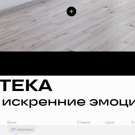
ТЕКА
 искренние эмоци
Банк
Ставка
Срок
Е
ИТ-ипотека