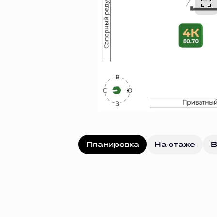
Планировка
На этаже
В