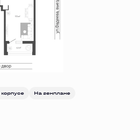
 корпусе
На генплане