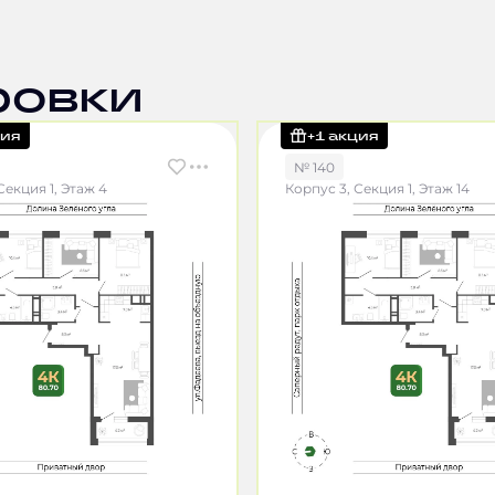
ровки
ция
+1 акция
№ 140
Секция 1, Этаж 4
Корпус 3, Секция 1, Этаж 14