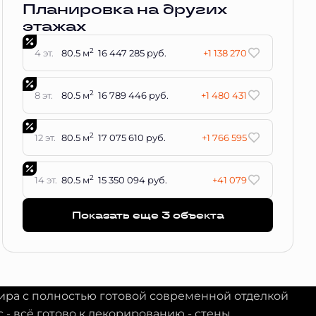
Планировка на других
этажах
2
4 эт.
80.5 м
16 447 285 руб.
+1 138 270
2
8 эт.
80.5 м
16 789 446 руб.
+1 480 431
2
12 эт.
80.5 м
17 075 610 руб.
+1 766 595
2
14 эт.
80.5 м
15 350 094 руб.
+41 079
Показать еще 3 объектa
тира с полностью готовой современной отделкой
с - всё готово к декорированию - стены