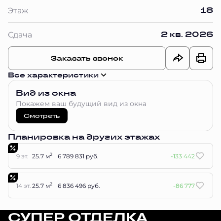
18
Этаж
2 кв. 2026
Сдача
Заказать звонок
Все характеристики
Вид из окна
Покажем ваш будущий вид из окна
Смотреть
Планировка на других этажах
2
9 эт.
25.7 м
6 789 831 руб.
-133 442
2
14 эт.
25.7 м
6 836 496 руб.
-86 777
СУПЕР ОТДЕЛКА