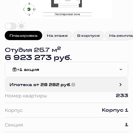
Планировка
На этаже
В корпусе
На генпл
2
Студия 25.7 м
6 923 273 руб.
+1 акция
White Box
Ипотека
от 28 282 руб.
233
Номер квартиры
Корпус 1
Корпус
1
Секция