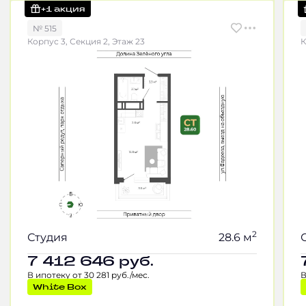
+1 акция
№ 515
Корпус 3, Секция 2, Этаж 23
К
2
Студия
28.6 м
7 412 646
руб.
В ипотеку от 30 281 руб./мес.
В
White Box