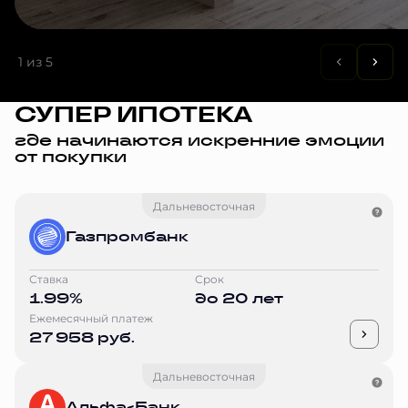
1
из 5
СУПЕР ИПОТЕКА
где начинаются искренние эмоции
от покупки
Дальневосточная
Газпромбанк
Ставка
Срок
1.99%
до 20 лет
Ежемесячный платеж
27 958 руб.
Дальневосточная
Альфа-Банк