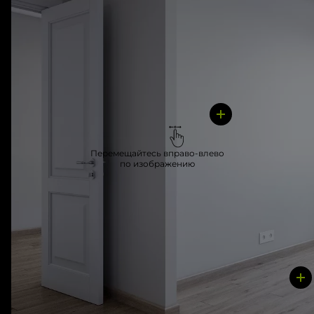
Перемещайтесь вправо-влево
по изображению