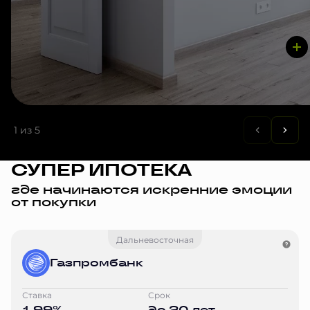
1
из 5
СУПЕР ИПОТЕКА
где начинаются искренние эмоции
от покупки
Дальневосточная
Газпромбанк
Ставка
Срок
1.99%
до 20 лет