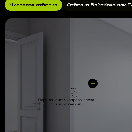
Чистовая отделка
Отделка Вайтбокс или Г
Перемещайтесь вправо-влево
по изображению