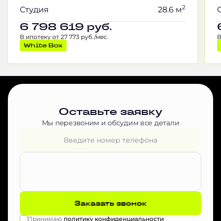
2
Студия
28.6 м
6 798 619
руб.
В ипотеку от 27 773 руб./мес.
В
White Box
Оставьте заявку
Мы перезвоним и обсудим все детали
Заказать звонок
Принимаю
политику конфиденциальности