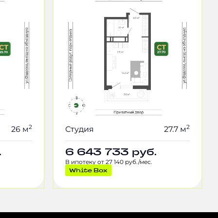
2
2
26 м
Студия
27.7 м
.
6 643 733
руб.
В ипотеку от 27 140 руб./мес.
White Box