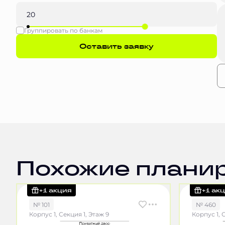
Группировать по банкам
Оставить заявку
Похожие плани
+1 акция
+1 ак
№ 101
№ 460
Корпус 1, Секция 1, Этаж 9
Корпус 1, 