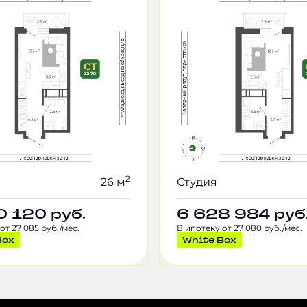
2
26 м
Студия
0 120
руб.
6 628 984
руб
от 27 085 руб./мес.
В ипотеку от 27 080 руб./мес.
Box
White Box