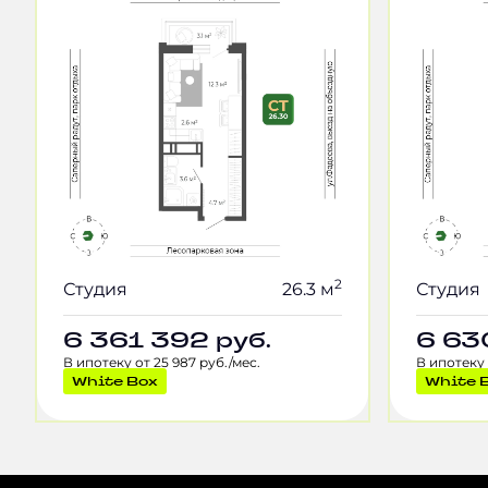
2
Студия
26.3 м
Студия
6 361 392
руб.
6 63
В ипотеку от 25 987 руб./мес.
В ипотеку 
White Box
White 