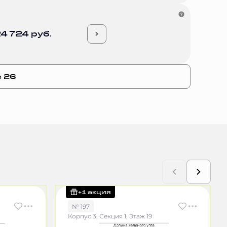
4 724 руб.
е 26
+1 акция
№ 197
Корпус 3, Секция 1, Этаж 19