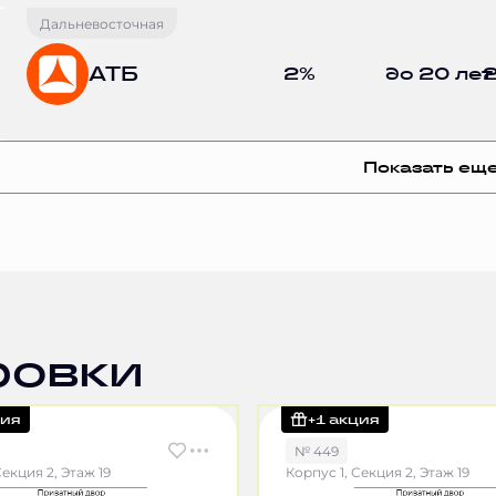
Дальневосточная
АТБ
2%
до 20 лет
2
Показать ещ
ровки
ция
+1 акция
№ 449
Секция 2, Этаж 19
Корпус 1, Секция 2, Этаж 19