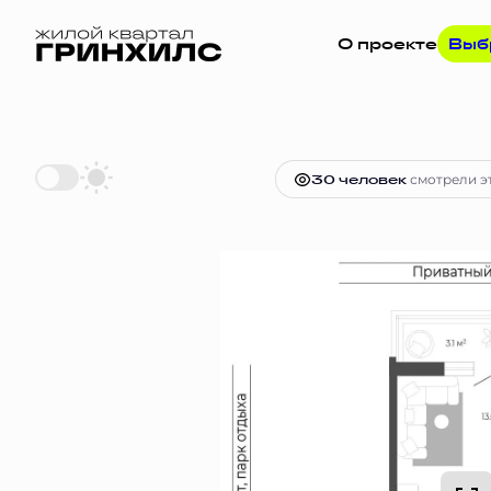
О проекте
Выб
2
Студия
27 м
6 116 684 руб.
Ипоте
30 человек
смотрели эт