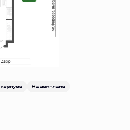
 корпусе
На генплане