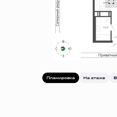
Планировка
На этаже
В