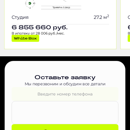
2
Студия
27.2 м
6 855 660
руб.
В ипотеку от 28 006 руб./мес.
В
White Box
Оставьте заявку
Мы перезвоним и обсудим все детали