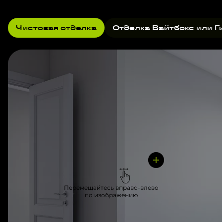
Чистовая отделка
Отделка Вайтбокс или Г
Перемещайтесь вправо-влево
по изображению