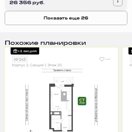
26 356 руб.
Показать еще 26
Похожие планировки
+1 акция
№ 243
Корпус 2, Секция 1, Этаж 20
К