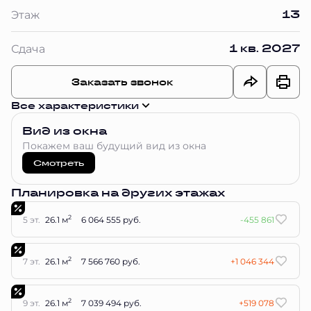
13
Этаж
1 кв. 2027
Сдача
Заказать звонок
Все характеристики
Вид из окна
Покажем ваш будущий вид из окна
Смотреть
Планировка на других этажах
2
5 эт.
26.1 м
6 064 555 руб.
-455 861
2
7 эт.
26.1 м
7 566 760 руб.
+1 046 344
2
9 эт.
26.1 м
7 039 494 руб.
+519 078