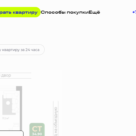
рать квартиру
Способы покупки
Ещё
+
просу
 квартиру за 24 часа