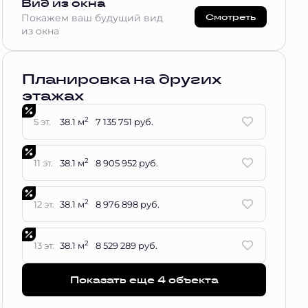
Вид из окна
Смотреть
Покажем ваш будущий вид
из окна
Планировка на других
этажах
2
5 эт.
38.1 м
7 135 751 руб.
2
11 эт.
38.1 м
8 905 952 руб.
2
12 эт.
38.1 м
8 976 898 руб.
2
13 эт.
38.1 м
8 529 289 руб.
Показать еще 4 объектa