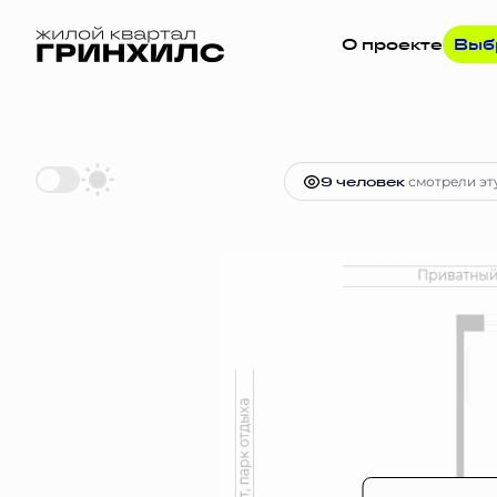
О проекте
Выб
2
1-комнатная
37.6 м
Цена по за
9 человек
смотрели эту