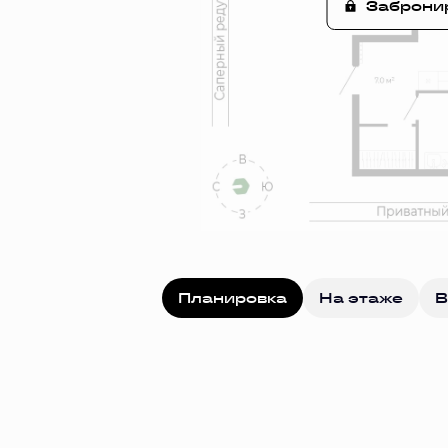
Заброни
Планировка
На этаже
В