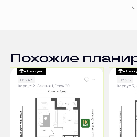
Похожие плани
+1 акция
+1 ак
№ 242
№ 375
Корпус 2, Секция 1, Этаж 20
Корпус 3, 