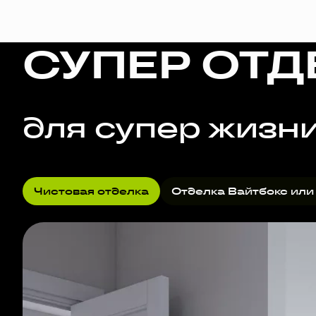
СУПЕР ОТД
для супер жизн
Чистовая отделка
Отделка Вайтбокс или