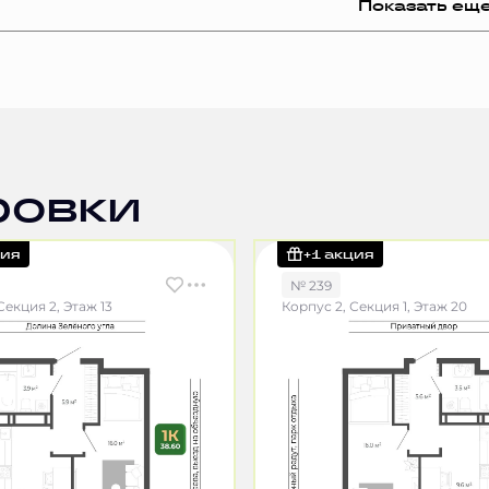
Показать ещ
ровки
ция
+1 акция
№ 239
Секция 2, Этаж 13
Корпус 2, Секция 1, Этаж 20