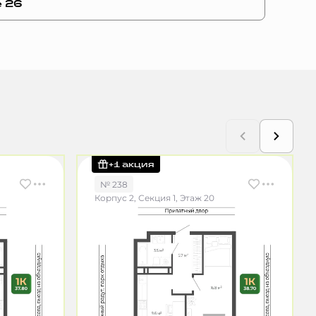
е 26
+1 акция
№ 238
Корпус 2, Секция 1, Этаж 20