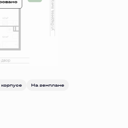
ровано
 корпусе
На генплане