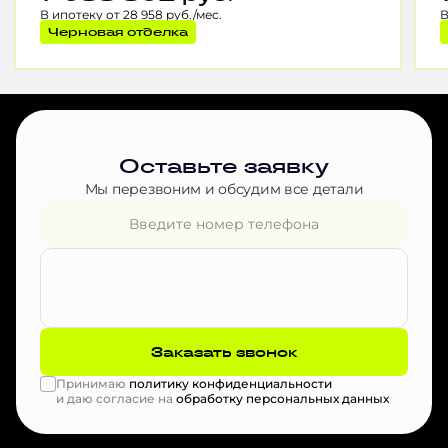
В ипотеку от 28 958 руб./мес.
В
Черновая отделка
Оставьте заявку
Мы перезвоним и обсудим все детали
Заказать звонок
Принимаю
политику конфиденциальности
и даю согласие на
обработку персональных данных