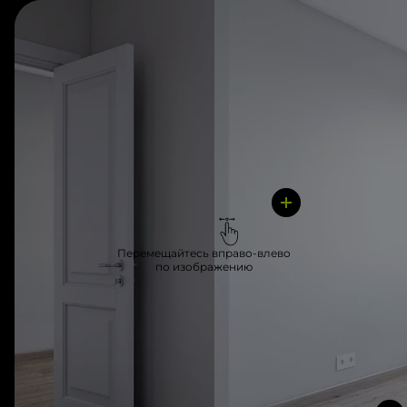
Перемещайтесь вправо-влево
по изображению