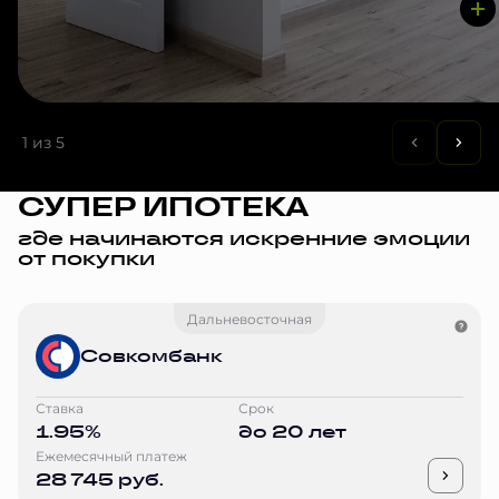
1
из 5
СУПЕР ИПОТЕКА
где начинаются искренние эмоции
от покупки
Дальневосточная
Совкомбанк
Ставка
Срок
1.95%
до 20 лет
Ежемесячный платеж
28 745 руб.