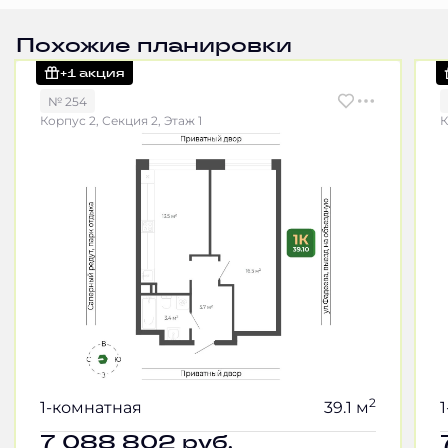
Похожие планировки
+1 акция
№ 254
Корпус 2, Секция 2, Этаж 1
К
2
1-комнатная
39.1 м
7 088 802
руб.