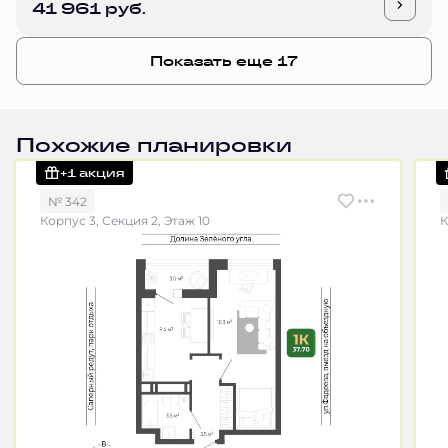
41 961 руб.
Показать еще 17
Похожие планировки
+1 акция
№ 342
Корпус 3, Секция 2, Этаж 10
К