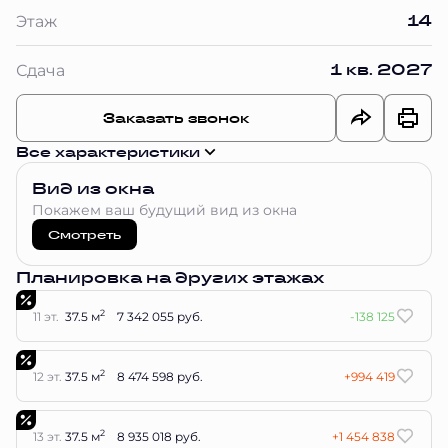
14
Этаж
1 кв. 2027
Сдача
Заказать звонок
Все характеристики
Вид из окна
Покажем ваш будущий вид из окна
Смотреть
Планировка на других этажах
2
11 эт.
37.5 м
7 342 055 руб.
-138 125
2
12 эт.
37.5 м
8 474 598 руб.
+994 419
2
13 эт.
37.5 м
8 935 018 руб.
+1 454 838