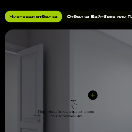
Чистовая отделка
Отделка Вайтбокс или Г
Перемещайтесь вправо-влево
по изображению