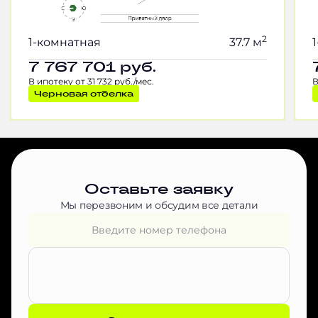
2
1-комнатная
37.7 м
7 767 701
руб.
В ипотеку от 31 732 руб./мес.
В
Черновая отделка
Оставьте заявку
Мы перезвоним и обсудим все детали