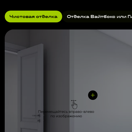
Чистовая отделка
Отделка Вайтбокс или Г
Перемещайтесь вправо-влево
по изображению