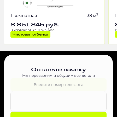
2
1-комнатная
38 м
8 851 845
руб.
В ипотеку от 37 111 руб./мес.
В
Чистовая отделка
Оставьте заявку
Мы перезвоним и обсудим все детали