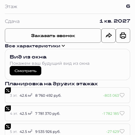
6
Этаж
1 кв. 2027
Сдача
Заказать звонок
Все характеристики
Вид из окна
Покажем ваш будущий вид из окна
Смотреть
Планировка на других этажах
2
3 эт.
42.6 м
8 760 492 руб.
-803 063
2
4 эт.
42.5 м
7 781 370 руб.
-1 782 185
2
5 эт.
42.5 м
9 535 926 руб.
-27 629