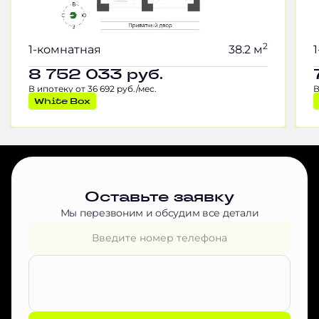
2
1-комнатная
38.2 м
8 752 033
руб.
В ипотеку от 36 692 руб./мес.
В
White Box
Оставьте заявку
Мы перезвоним и обсудим все детали