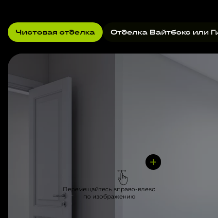
Чистовая отделка
Отделка Вайтбокс или Г
Перемещайтесь вправо-влево
по изображению