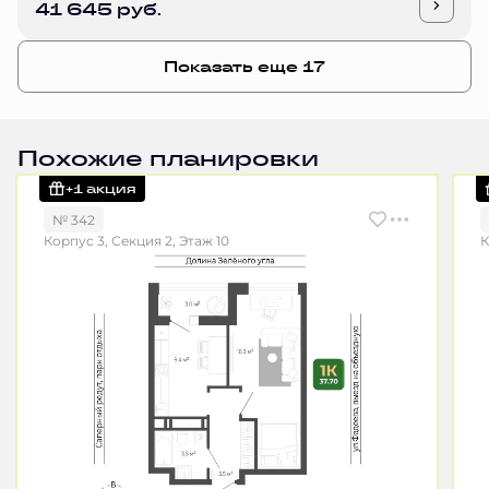
41 645 руб.
Показать еще 17
Похожие планировки
+1 акция
№ 342
Корпус 3, Секция 2, Этаж 10
К