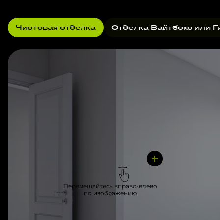
Чистовая отделка
Отделка Вайтбокс или Г
Перемещайтесь вправо-влево
по изображению