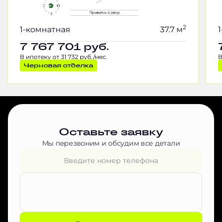
2
1-комнатная
37.7 м
7 767 701
руб.
В ипотеку от 31 732 руб./мес.
В
Черновая отделка
Оставьте заявку
Мы перезвоним и обсудим все детали