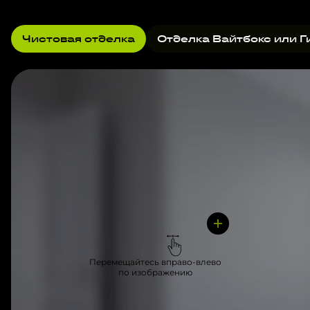
Чистовая отделка
Отделка Вайтбокс или Г
Перемещайтесь вправо-влево
по изображению