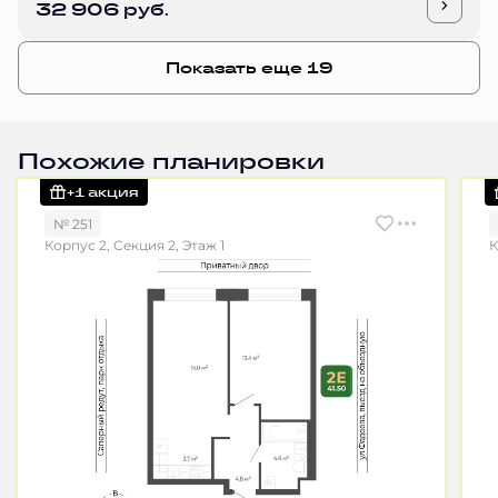
32 906 руб.
Показать еще 19
Похожие планировки
+1 акция
№ 251
Корпус 2, Секция 2, Этаж 1
К