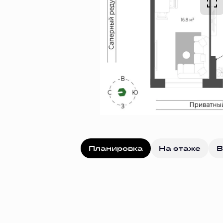
Планировка
На этаже
В