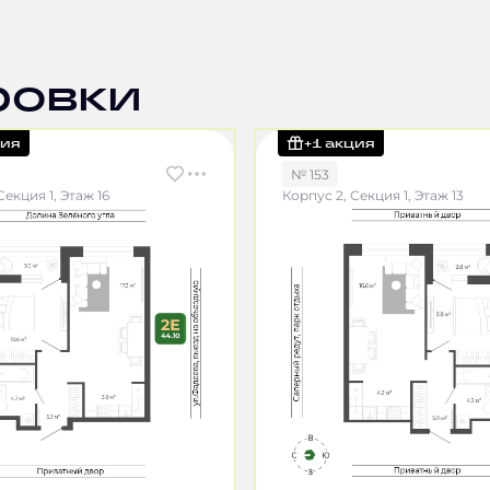
ровки
ция
+1 акция
№ 153
Секция 1, Этаж 16
Корпус 2, Секция 1, Этаж 13