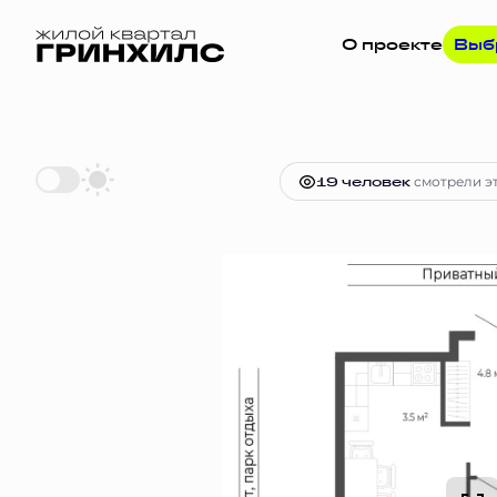
О проекте
Выб
2
2-комнатная
43.9 м
9 934 276 
19 человек
смотрели эт