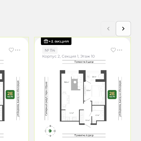
+1 акция
№ 114
Корпус 2, Секция 1, Этаж 10