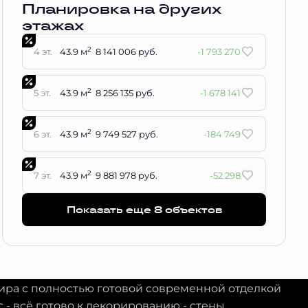
Планировка на других
этажах
2
4 эт.
43.9 м
8 141 006 руб.
-1 793 270
2
5 эт.
43.9 м
8 256 135 руб.
-1 678 141
2
6 эт.
43.9 м
9 749 527 руб.
-184 749
2
7 эт.
43.9 м
9 881 978 руб.
-52 298
Показать еще 8 объектов
тира с полностью готовой современной отделкой
с - всё готово к декорированию - стены