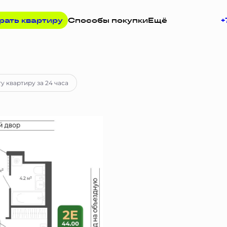
рать квартиру
Способы покупки
Ещё
+
руб.
Ипотека
от 41 648 руб.
у квартиру за 24 часа