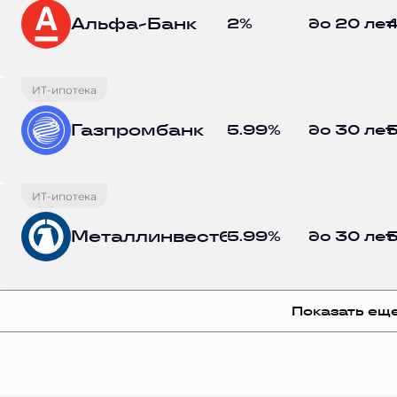
Альфа-Банк
2%
до 20 лет
4
ИТ-ипотека
Газпромбанк
5.99%
до 30 лет
5
ИТ-ипотека
Металлинвестбанк
5.99%
до 30 лет
5
Показать ещ