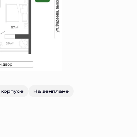
 корпусе
На генплане