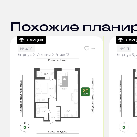
Похожие плани
+1 акция
+1 ак
№ 406
№ 161
Корпус 2, Секция 2, Этаж 13
Корпус 3, 