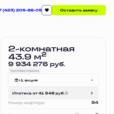
7 (423) 209-88-05
Оставить заявку
Забронировать
2-комнатная
2
43.9 м
9 934 276 руб.
Чистовая отделка
+1 акция
Чистовая отделка
Ипотека
от 41 648 руб.
94
Номер квартиры