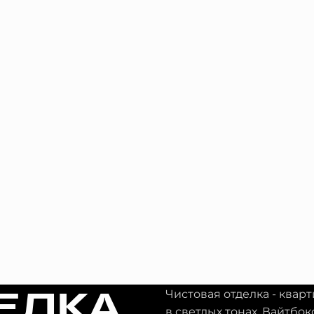
ЕЛКА
Чистовая отделка - квар
в светлых тонах. Вайтбок