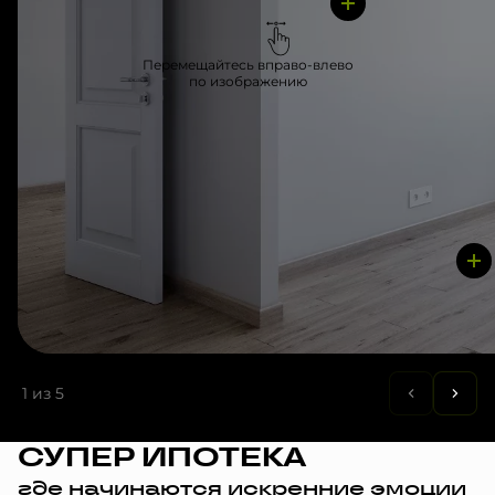
Перемещайтесь вправо-влево
по изображению
1
из 5
СУПЕР ИПОТЕКА
где начинаются искренние эмоции