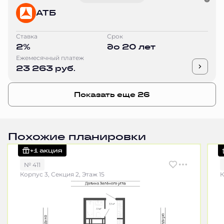
АТБ
Ставка
Срок
2%
до 20 лет
Ежемесячный платеж
23 263 руб.
Показать еще 26
Похожие планировки
+1 акция
№ 411
Корпус 3, Секция 2, Этаж 15
К