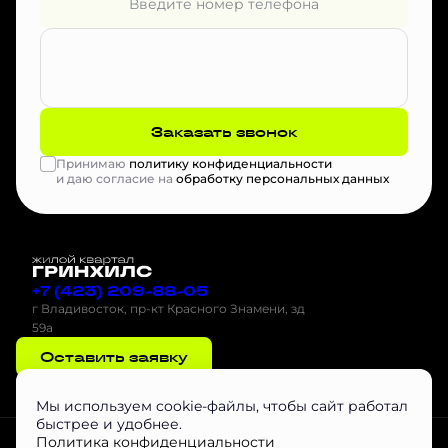
Заказать звонок
Принимаю
политику конфиденциальности
и даю согласие на
обработку персональных данных
+7 (423) 209-88-05
г Владивосток, пр-кт Красного Знамени, зд
59а
Оставить заявку
Мы используем cookie-файлы, чтобы сайт работал
быстрее и удобнее.
Проектная декларация на наш.дом.рф
Скачать буклет
Агентам
Политика конфиденциальности
Скачать Инструкцию по эксплуатации