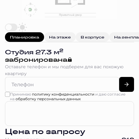
Планировка
На этаже
В корпусе
На генпл
2
Студия 27.3 м
забронирована
Оставьте телефон и мы подберем для вас похожую
квартиру
Принимаю
политику конфиденциальности
и даю согласие
на
обработку персональных данных
Цена по запросу