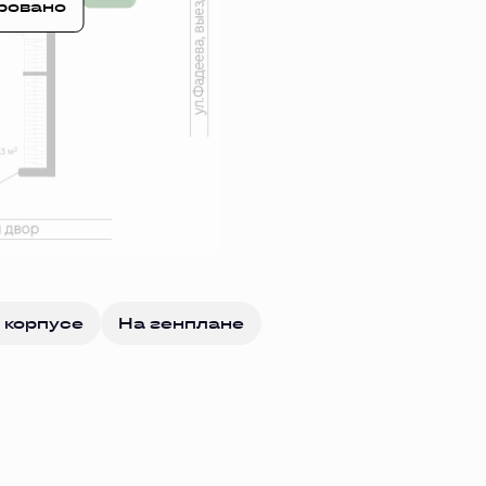
ровано
 корпусе
На генплане