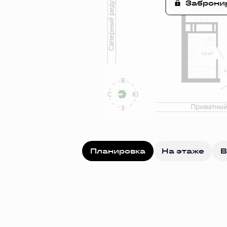
Заброни
Планировка
На этаже
В