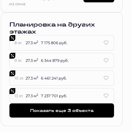
из окна
Планировка на других
этажах
2
8 эт.
27.3 м
7 175 806 руб.
2
9 эт.
27.3 м
6 344 879 руб.
2
10 эт.
27.3 м
6 461 241 руб.
2
13 эт.
27.3 м
7 237 701 руб.
Показать еще 3 объектa