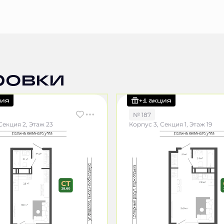
ровки
ция
+1 акция
№ 187
Секция 2, Этаж 23
Корпус 3, Секция 1, Этаж 19