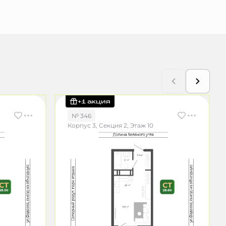
+1 акция
№ 346
Корпус 3, Секция 2, Этаж 10