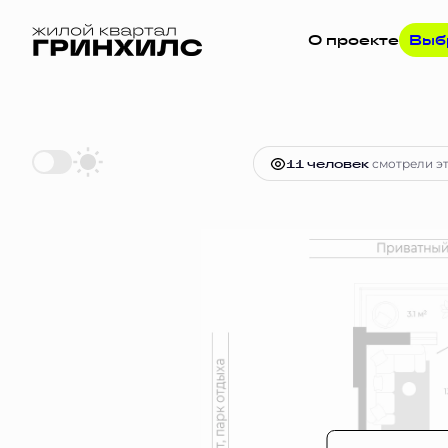
О проекте
Выб
2
Студия
27.3 м
Цена по запрос
11 человек
смотрели эт