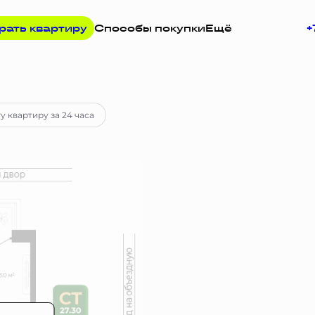
рать квартиру
Способы покупки
Ещё
+
у
у квартиру за 24 часа