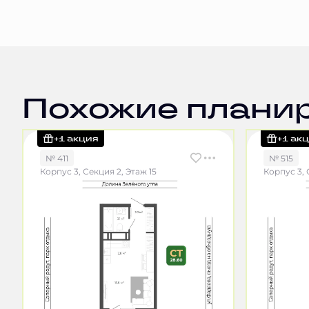
Похожие плани
+1 акция
+1 ак
№ 411
№ 515
Корпус 3, Секция 2, Этаж 15
Корпус 3, 