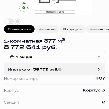
Планировка
На этаже
В корпусе
На генпл
2
1-комнатная 37.7 м
8 772 641 руб.
+1 акция
White Box
Ипотека
от 36 779 руб.
407
Номер квартиры
Корпус 3
Корпус
2
Секция