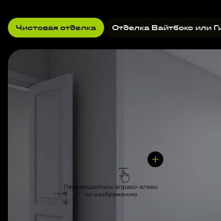
Чистовая отделка
Отделка Вайтбокс или Г
Перемещайтесь вправо-влево
по изображению