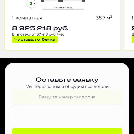
2
1-комнатная
38.7 м
8 925 218
руб.
В ипотеку от 37 418 руб./мес.
В
Чистовая отделка
Оставьте заявку
Мы перезвоним и обсудим все детали