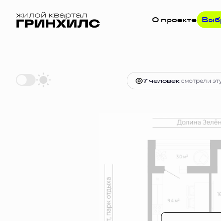
О проекте
Выб
2
1-комнатная
37.7 м
Цена по за
7 человек
смотрели эту