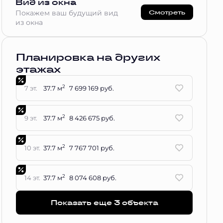
Вид из окна
Смотреть
Покажем ваш будущий вид
из окна
Планировка на других
этажах
2
7 эт.
37.7 м
7 699 169 руб.
2
9 эт.
37.7 м
8 426 675 руб.
2
10 эт.
37.7 м
7 767 701 руб.
2
14 эт.
37.7 м
8 074 608 руб.
Показать еще 3 объектa