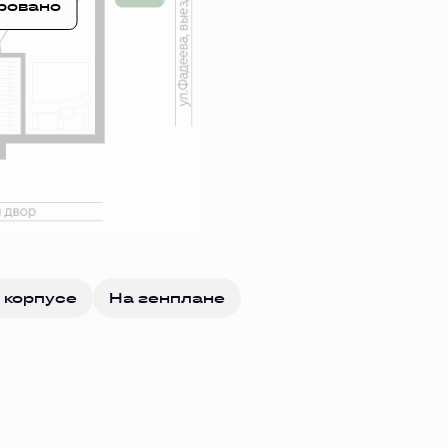
ровано
 корпусе
На генплане