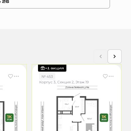
е 26
+1 акция
№ 453
Корпус 3, Секция 2, Этаж 19