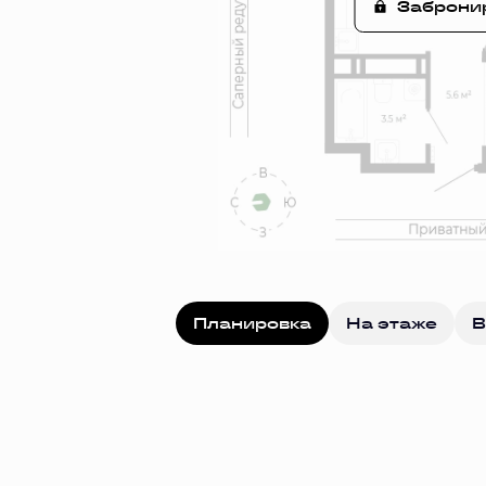
Заброни
Планировка
На этаже
В