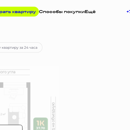
рать квартиру
Способы покупки
Ещё
+
просу
 квартиру за 24 часа