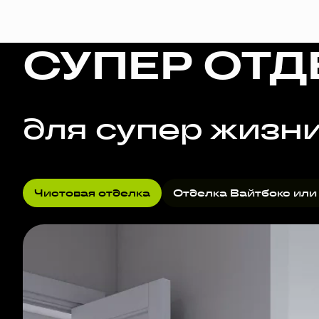
СУПЕР ОТД
для супер жизн
Чистовая отделка
Отделка Вайтбокс или