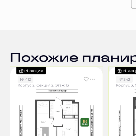
Похожие плани
+1 акция
+1 ак
№ 412
№ 342
Корпус 2, Секция 2, Этаж 13
Корпус 3, 