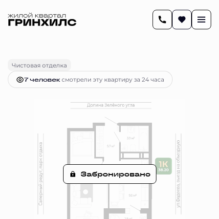
2
38.2 м
1-комнатная
Цена по запросу
Чистовая отделка
7 человек
смотрели эту квартиру за 24 часа
Забронировано