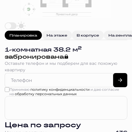
Планировка
На этаже
В корпусе
На генпл
2
1-комнатная 38.2 м
забронирована
Оставьте телефон и мы подберем для вас похожую
квартиру
Принимаю
политику конфиденциальности
и даю согласие
на
обработку персональных данных
Цена по запросу