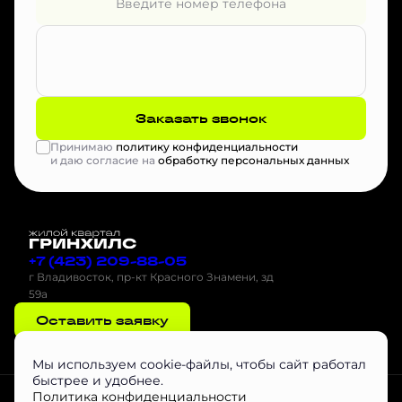
Заказать звонок
Принимаю
политику конфиденциальности
и даю согласие на
обработку персональных данных
+7 (423) 209-88-05
г Владивосток, пр-кт Красного Знамени, зд
59а
Оставить заявку
Мы используем cookie-файлы, чтобы сайт работал
быстрее и удобнее.
Проектная декларация на наш.дом.рф
Скачать буклет
Агентам
Политика конфиденциальности
Скачать Инструкцию по эксплуатации