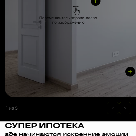
Перемещайтесь вправо-влево
по изображению
1
из 5
СУПЕР ИПОТЕКА
где начинаются искренние эмоции