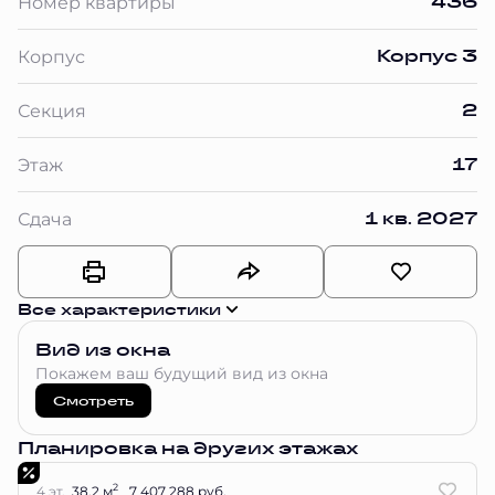
436
Номер квартиры
Корпус 3
Корпус
2
Секция
17
Этаж
1 кв. 2027
Сдача
Все характеристики
Вид из окна
Покажем ваш будущий вид из окна
Смотреть
Планировка на других этажах
2
4 эт.
38.2 м
7 407 288 руб.