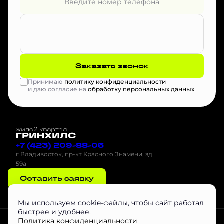
Заказать звонок
Принимаю
политику конфиденциальности
и даю согласие на
обработку персональных данных
+7 (423) 209-88-05
г Владивосток, пр-кт Красного Знамени, зд
59а
Оставить заявку
Мы используем cookie-файлы, чтобы сайт работал
быстрее и удобнее.
Проектная декларация на наш.дом.рф
Скачать буклет
Агентам
Политика конфиденциальности
Скачать Инструкцию по эксплуатации