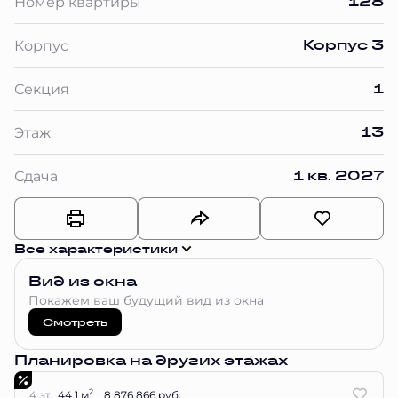
128
Номер квартиры
Корпус 3
Корпус
1
Секция
13
Этаж
1 кв. 2027
Сдача
Все характеристики
Вид из окна
Покажем ваш будущий вид из окна
Смотреть
Планировка на других этажах
2
4 эт.
44.1 м
8 876 866 руб.