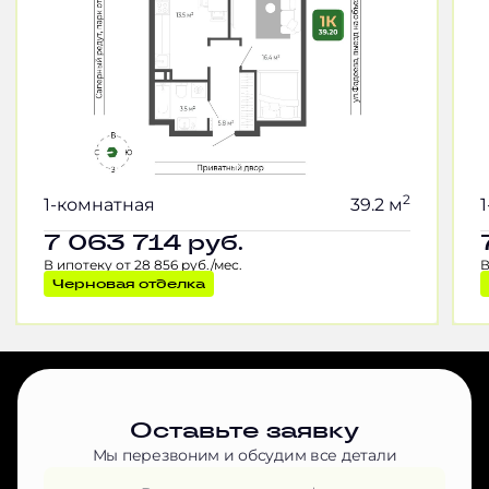
2
1-комнатная
39.2 м
7 063 714
руб.
В ипотеку от 28 856 руб./мес.
В
Черновая отделка
Оставьте заявку
Мы перезвоним и обсудим все детали