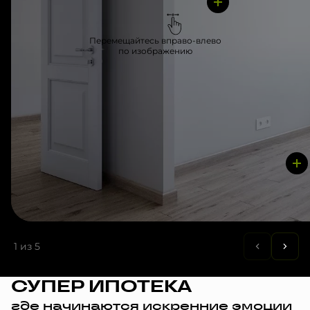
Перемещайтесь вправо-влево
по изображению
1
из 5
СУПЕР ИПОТЕКА
где начинаются искренние эмоции