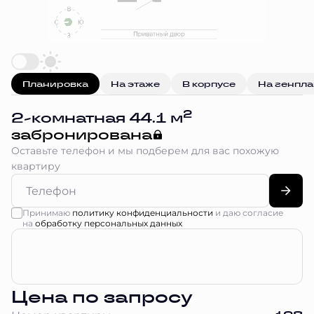
Планировка
На этаже
В корпусе
На генпл
2
2-комнатная 44.1 м
забронирована
Оставьте телефон и мы подберем для вас похожую
квартиру
Принимаю
политику конфиденциальности
и даю согласие
на
обработку персональных данных
Цена по запросу