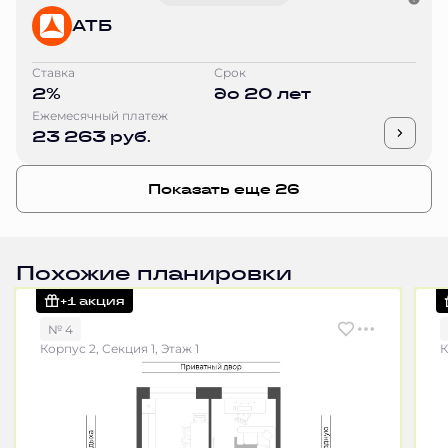
АТБ
Ставка
Срок
2%
до 20 лет
Ежемесячный платеж
23 263 руб.
Показать еще 26
Похожие планировки
+1 акция
№ 4
Корпус 2, Секция 1, Этаж 1
К