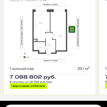
Корпус 2, Секция 2, Этаж 1
К
2
1-комнатная
39.1 м
7 088 802
руб.
В ипотеку от 28 958 руб./мес.
В
Черновая отделка