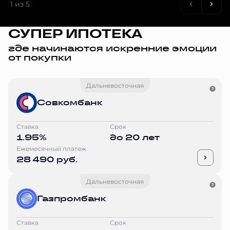
1
из 5
СУПЕР ИПОТЕКА
где начинаются искренние эмоции
от покупки
Дальневосточная
Совкомбанк
Ставка
Срок
1.95%
до 20 лет
Ежемесячный платеж
28 490 руб.
Дальневосточная
Газпромбанк
Ставка
Срок