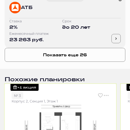
АТБ
Ставка
Срок
2%
до 20 лет
Ежемесячный платеж
23 263 руб.
Показать еще 26
Похожие планировки
+1 акция
№ 3
Корпус 2, Секция 1, Этаж 1
К