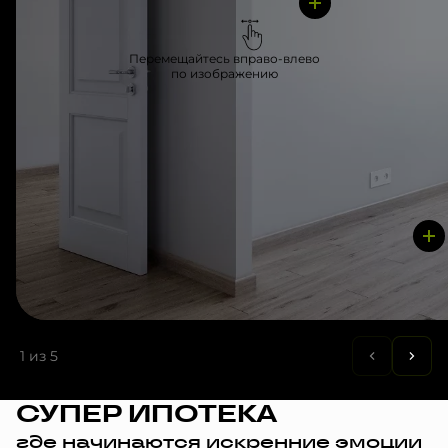
Перемещайтесь вправо-влево
по изображению
1
из 5
СУПЕР ИПОТЕКА
где начинаются искренние эмоции