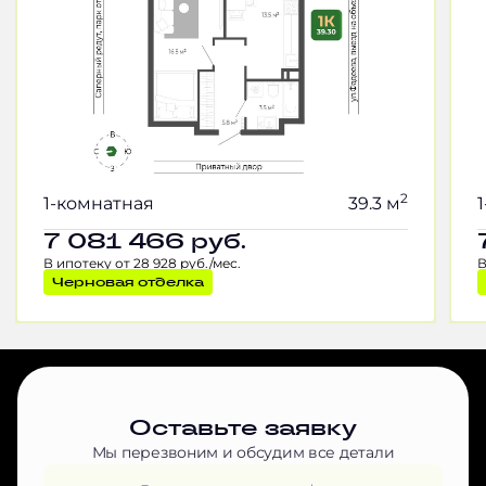
2
1-комнатная
39.3 м
7 081 466
руб.
В ипотеку от 28 928 руб./мес.
В
Черновая отделка
Оставьте заявку
Мы перезвоним и обсудим все детали