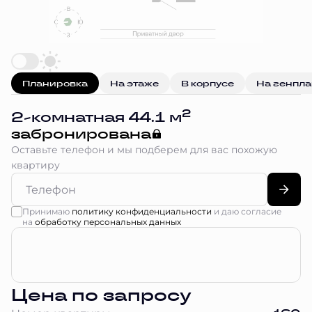
Планировка
На этаже
В корпусе
На генпл
2
2-комнатная 44.1 м
забронирована
Оставьте телефон и мы подберем для вас похожую
квартиру
Принимаю
политику конфиденциальности
и даю согласие
на
обработку персональных данных
Цена по запросу