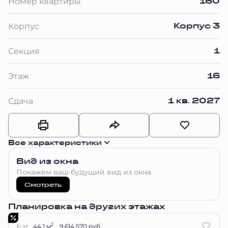
160
Номер квартиры
Корпус 3
Корпус
1
Секция
16
Этаж
1 кв. 2027
Сдача
Все характеристики
Вид из окна
Покажем ваш будущий вид из окна
Смотреть
Планировка на других этажах
2
6 эт.
44.1 м
9 614 570 руб.