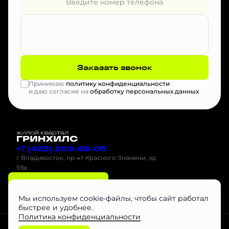
Заказать звонок
Принимаю
политику конфиденциальности
и даю согласие на
обработку персональных данных
+7 (423) 209-88-05
г Владивосток, пр-кт Красного Знамени, зд
59а
Оставить заявку
Мы используем cookie-файлы, чтобы сайт работал
быстрее и удобнее.
Политика конфиденциальности
Проектная декларация на наш.дом.рф
Скачать буклет
Агентам
Любая информация, представленная на данном сайте, носит исключительно