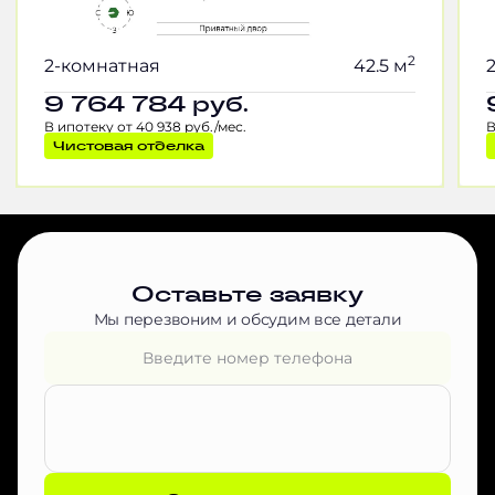
2
2-комнатная
42.5 м
9 764 784
руб.
В ипотеку от 40 938 руб./мес.
В
Чистовая отделка
Оставьте заявку
Мы перезвоним и обсудим все детали