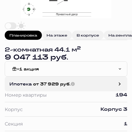
Планировка
На этаже
В корпусе
На генпл
2
2-комнатная 44.1 м
9 047 113 руб.
+1 акция
White Box
Ипотека
от 37 929 руб.
194
Номер квартиры
Корпус 3
Корпус
1
Секция