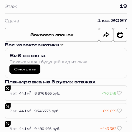
19
Этаж
1 кв. 2027
Сдача
Заказать звонок
Все характеристики
Вид из окна
Покажем ваш будущий вид из окна
Смотреть
Планировка на других этажах
2
4 эт.
44.1 м
8 876 866 руб.
-170 248
2
7 эт.
44.1 м
9 746 773 руб.
+699 659
2
8 эт.
44.1 м
9 490 495 руб.
+443 382