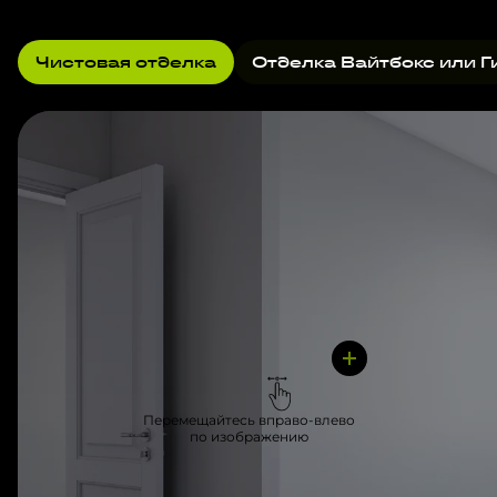
Чистовая отделка
Отделка Вайтбокс или Г
Перемещайтесь вправо-влево
по изображению