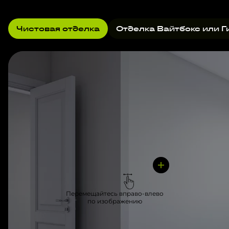
Чистовая отделка
Отделка Вайтбокс или Г
Перемещайтесь вправо-влево
по изображению