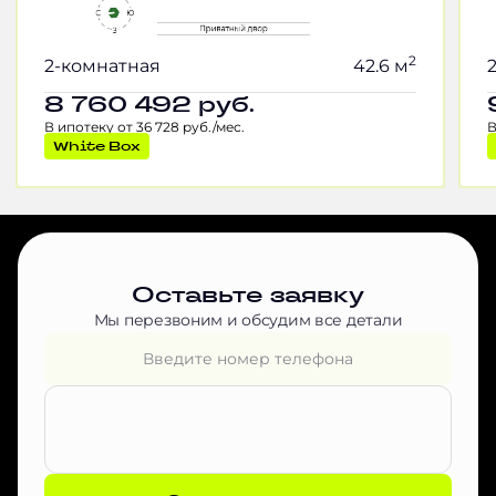
2
2-комнатная
42.6 м
8 760 492
руб.
В ипотеку от 36 728 руб./мес.
В
White Box
Оставьте заявку
Мы перезвоним и обсудим все детали