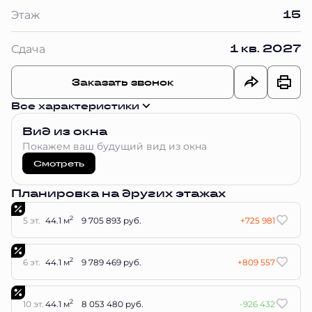
15
Этаж
1 кв. 2027
Сдача
Заказать звонок
Все характеристики
Вид из окна
Покажем ваш будущий вид из окна
Смотреть
Планировка на других этажах
2
5 эт.
44.1 м
9 705 893 руб.
+725 981
2
6 эт.
44.1 м
9 789 469 руб.
+809 557
2
10 эт.
44.1 м
8 053 480 руб.
-926 432