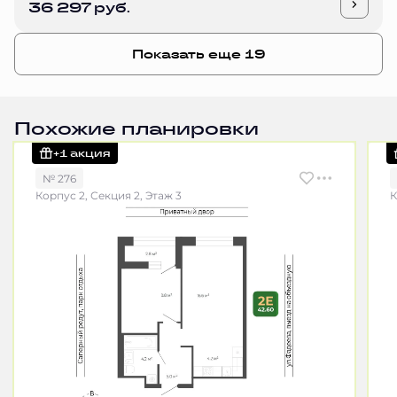
36 297 руб.
Показать еще 19
Похожие планировки
+1 акция
№ 276
Корпус 2, Секция 2, Этаж 3
К