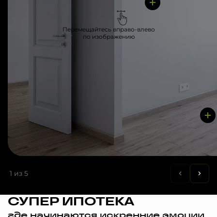
Перемещайтесь вправо-влево
по изображению
1
из 5
СУПЕР ИПОТЕКА
где начинаются искренние эмоции