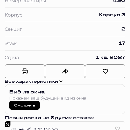
430
Номер квартиры
Корпус 3
Корпус
2
Секция
17
Этаж
1 кв. 2027
Сдача
Все характеристики
Вид из окна
Покажем ваш будущий вид из окна
Смотреть
Планировка на других этажах
2
5 эт.
44.1 м
9 705 893 руб.