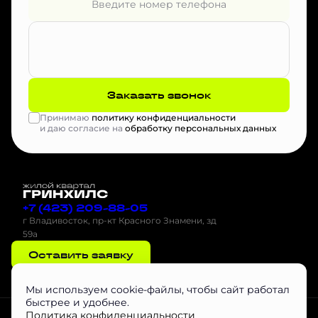
Заказать звонок
Принимаю
политику конфиденциальности
и даю согласие на
обработку персональных данных
+7 (423) 209-88-05
г Владивосток, пр-кт Красного Знамени, зд
59а
Оставить заявку
Мы используем cookie-файлы, чтобы сайт работал
быстрее и удобнее.
Проектная декларация на наш.дом.рф
Скачать буклет
Агентам
Политика конфиденциальности