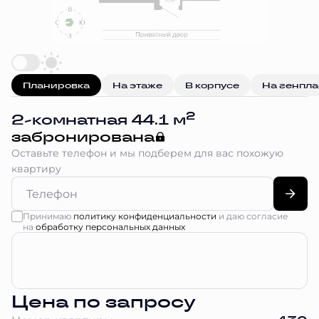
Планировка
На этаже
В корпусе
На генпл
2
2-комнатная 44.1 м
забронирована
Оставьте телефон и мы подберем для вас похожую
квартиру
Принимаю
политику конфиденциальности
и даю согласие
на
обработку персональных данных
Цена по запросу