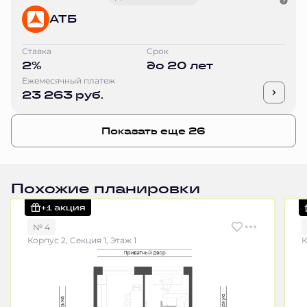
АТБ
Ставка
Срок
2%
до 20 лет
Ежемесячный платеж
23 263 руб.
Показать еще 26
Похожие планировки
+1 акция
№ 4
Корпус 2, Секция 1, Этаж 1
К