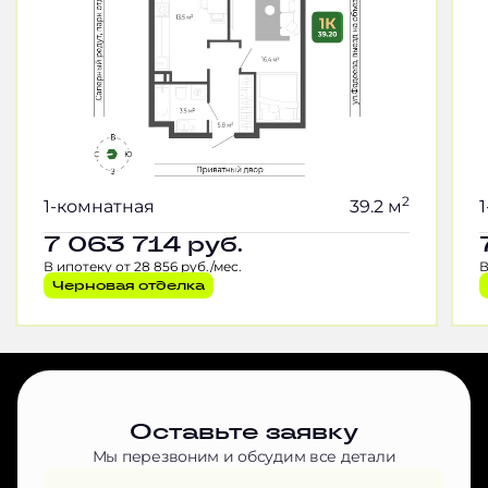
2
1-комнатная
39.2 м
7 063 714
руб.
В ипотеку от 28 856 руб./мес.
В
Черновая отделка
Оставьте заявку
Мы перезвоним и обсудим все детали